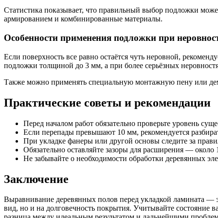
Статистика показывает, что правильный выбор подложки може
армированием и комбинированные материалы.
Особенности применения подложки при неровнос
Если поверхность все равно остаётся чуть неровной, рекоменд
подложки толщиной до 3 мм, а при более серьёзных неровнос
Также можно применять специальную монтажную пену или дем
Практические советы и рекомендации
Перед началом работ обязательно проверьте уровень сущ
Если перепады превышают 10 мм, рекомендуется разбират
При укладке фанеры или другой основы следите за прави
Обязательно оставляйте зазоры для расширения — около
Не забывайте о необходимости обработки деревянных эле
Заключение
Выравнивание деревянных полов перед укладкой ламината — эт
вид, но и на долговечность покрытия. Учитывайте состояние 
разница между идеальным результатом и дальнейшими проблем