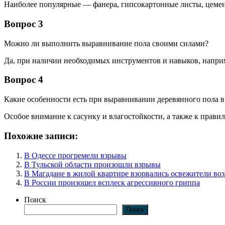
Наиболее популярные — фанера, гипсокартонные листы, цем
Вопрос 3
Можно ли выполнить выравнивание пола своими силами?
Да, при наличии необходимых инструментов и навыков, наприм
Вопрос 4
Какие особенности есть при выравнивании деревянного пола в
Особое внимание к сасунку и влагостойкости, а также к прав
Похожие записи:
В Одессе прогремели взрывы
В Тульской области произошли взрывы
В Магадане в жилой квартире взорвались освежители воз
В России произошел всплеск агрессивного гриппа
Поиск
Поиск