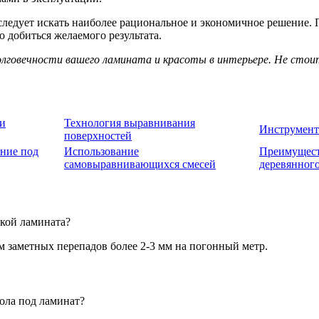
следует искать наиболее рациональное и экономичное решение.
 добиться желаемого результата.
олговечности вашего ламината и красоты в интерьере. Не стоит
ки
Технология выравнивания
Инструмент
поверхностей
ание под
Использование
Преимущест
самовыравнивающихся смесей
деревянного
дкой ламината?
м заметных перепадов более 2-3 мм на погонный метр.
ола под ламинат?