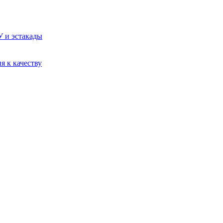
У и эстакады
я к качеству