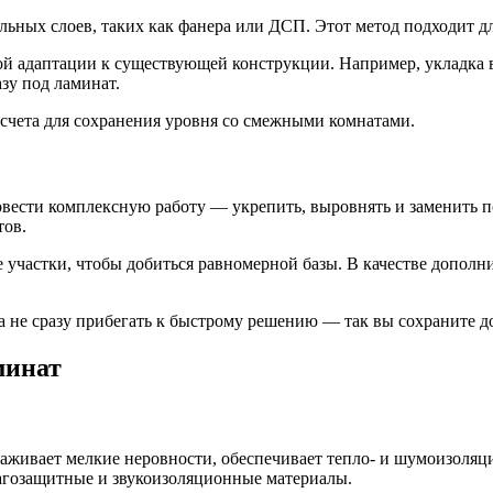
ых слоев, таких как фанера или ДСП. Этот метод подходит для
й адаптации к существующей конструкции. Например, укладка 
зу под ламинат.
счета для сохранения уровня со смежными комнатами.
ести комплексную работу — укрепить, выровнять и заменить по
тов.
 участки, чтобы добиться равномерной базы. В качестве допол
а не сразу прибегать к быстрому решению — так вы сохраните д
минат
живает мелкие неровности, обеспечивает тепло- и шумоизоляцию
агозащитные и звукоизоляционные материалы.