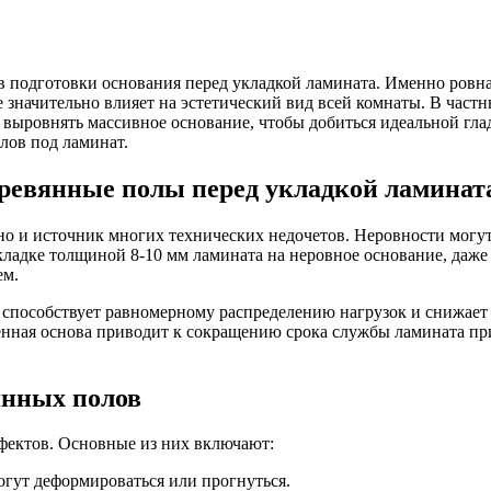
подготовки основания перед укладкой ламината. Именно ровна
 значительно влияет на эстетический вид всей комнаты. В частн
 выровнять массивное основание, чтобы добиться идеальной гла
лов под ламинат.
ревянные полы перед укладкой ламинат
о и источник многих технических недочетов. Неровности могут 
ладке толщиной 8-10 мм ламината на неровное основание, даже 
ем.
 способствует равномерному распределению нагрузок и снижает
енная основа приводит к сокращению срока службы ламината при
янных полов
фектов. Основные из них включают:
огут деформироваться или прогнуться.