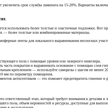
т увеличить срок службы ламината на 15-20%. Варианты включа
тях
уется использовать более толстые и эластичные подложки. Вот п
тях — более толстые или комбинированные материалы.
пферные ленты для локального выравнивания несоосных участк
ествующего пола с помощью уровня или лазерного нивелира.
ь часть покрытия и выравнивать основание с помощью слоя гип
льным креплением — используйте саморезы с шагом не менее 20
 10 мм по периметру помещения.
ментов антисептиком — это поможет предотвратить гниение и р
о ответственный этап, который требует внимания к деталям и з
вашего пола, объем неровностей и ресурсы, доступные для выпо
ами в эксплуатации.