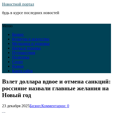
Новостной портал
будь в курсе последних новостей
Меню
Бизнес
Культура и искусство
Медицина и здоровье
Наука и техника
Путешествия
Политика
Спорт
Разное
Карта сайта
Взлет доллара вдвое и отмена санкций:
россияне назвали главные желания на
Новый год
23 декабря 2025
Бизнес
Комментарии: 0