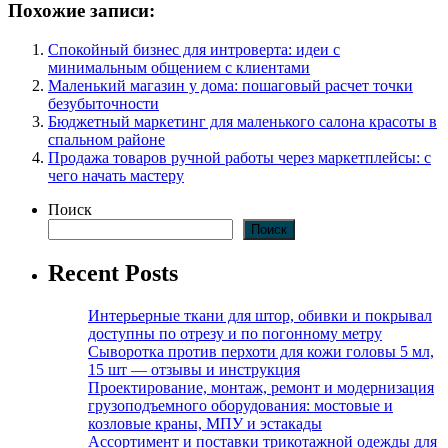
Похожие записи:
Спокойный бизнес для интроверта: идеи с
минимальным общением с клиентами
Маленький магазин у дома: пошаговый расчет точки
безубыточности
Бюджетный маркетинг для маленького салона красоты в
спальном районе
Продажа товаров ручной работы через маркетплейсы: с
чего начать мастеру
Поиск
Поиск
Recent Posts
Интерьерные ткани для штор, обивки и покрывал
доступны по отрезу и по погонному метру
Сыворотка против перхоти для кожи головы 5 мл,
15 шт — отзывы и инструкция
Проектирование, монтаж, ремонт и модернизация
грузоподъемного оборудования: мостовые и
козловые краны, МПУ и эстакады
Ассортимент и поставки трикотажной одежды для