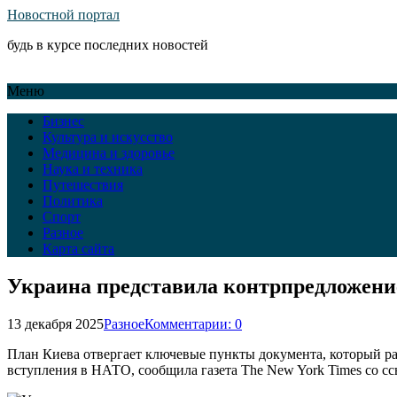
Новостной портал
будь в курсе последних новостей
Меню
Бизнес
Культура и искусство
Медицина и здоровье
Наука и техника
Путешествия
Политика
Спорт
Разное
Карта сайта
Украина представила контрпредложени
13 декабря 2025
Разное
Комментарии: 0
План Киева отвергает ключевые пункты документа, который ра
вступления в НАТО, сообщила газета The New York Times со с