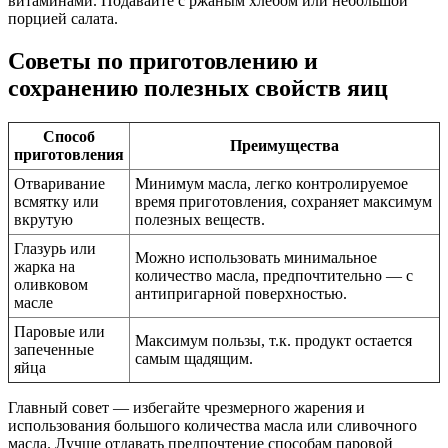
витаминами. Подавайте с ржаным хлебом или небольшой
порцией салата.
Советы по приготовлению и
сохранению полезных свойств яиц
Способ
Преимущества
приготовления
Отваривание
Минимум масла, легко контролируемое
всмятку или
время приготовления, сохраняет максимум
вкрутую
полезных веществ.
Глазурь или
Можно использовать минимальное
жарка на
количество масла, предпочтительно — с
оливковом
антипригарной поверхностью.
масле
Паровые или
Максимум пользы, т.к. продукт остается
запеченные
самым щадящим.
яйца
Главный совет — избегайте чрезмерного жарения и
использования большого количества масла или сливочного
масла. Лучше отдавать предпочтение способам паровой