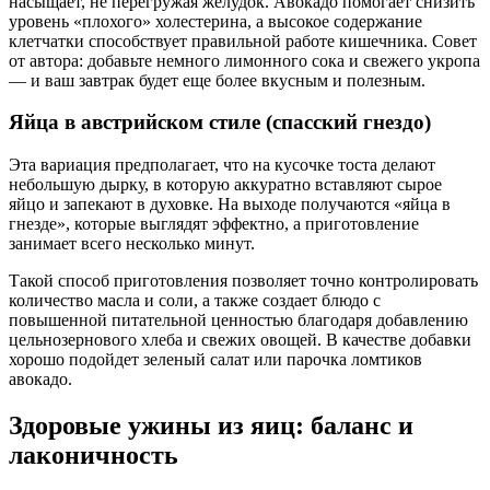
насыщает, не перегружая желудок. Авокадо помогает снизить
уровень «плохого» холестерина, а высокое содержание
клетчатки способствует правильной работе кишечника. Совет
от автора: добавьте немного лимонного сока и свежего укропа
— и ваш завтрак будет еще более вкусным и полезным.
Яйца в австрийском стиле (спасский гнездо)
Эта вариация предполагает, что на кусочке тоста делают
небольшую дырку, в которую аккуратно вставляют сырое
яйцо и запекают в духовке. На выходе получаются «яйца в
гнезде», которые выглядят эффектно, а приготовление
занимает всего несколько минут.
Такой способ приготовления позволяет точно контролировать
количество масла и соли, а также создает блюдо с
повышенной питательной ценностью благодаря добавлению
цельнозернового хлеба и свежих овощей. В качестве добавки
хорошо подойдет зеленый салат или парочка ломтиков
авокадо.
Здоровые ужины из яиц: баланс и
лаконичность