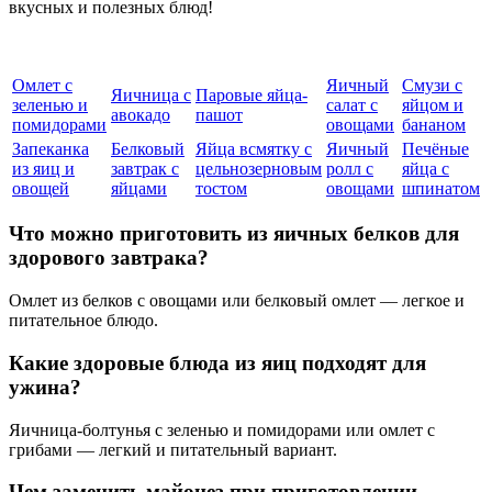
вкусных и полезных блюд!
Омлет с
Яичный
Смузи с
Яичница с
Паровые яйца-
зеленью и
салат с
яйцом и
авокадо
пашот
помидорами
овощами
бананом
Запеканка
Белковый
Яйца всмятку с
Яичный
Печёные
из яиц и
завтрак с
цельнозерновым
ролл с
яйца с
овощей
яйцами
тостом
овощами
шпинатом
Что можно приготовить из яичных белков для
здорового завтрака?
Омлет из белков с овощами или белковый омлет — легкое и
питательное блюдо.
Какие здоровые блюда из яиц подходят для
ужина?
Яичница-болтунья с зеленью и помидорами или омлет с
грибами — легкий и питательный вариант.
Чем заменить майонез при приготовлении