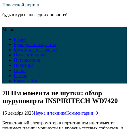
Новостной портал
будь в курсе последних новостей
Меню
Бизнес
Культура и искусство
Медицина и здоровье
Наука и техника
Путешествия
Политика
Спорт
Разное
Карта сайта
70 Нм момента не шутки: обзор
шуруповерта INSPIRITECH WD7420
15 декабря 2025
Наука и техника
Комментарии: 0
Бесщеточный электромотор в портативном инструменте
понимает планку мощности на уровень сетевых собратьев. А