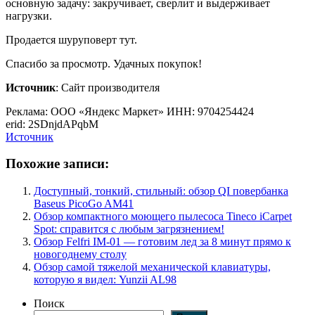
основную задачу: закручивает, сверлит и выдерживает
нагрузки.
Продается шуруповерт тут.
Спасибо за просмотр. Удачных покупок!
Источник
: Сайт производителя
Реклама: ООО «Яндекс Маркет» ИНН: 9704254424
erid: 2SDnjdAPqbM
Источник
Похожие записи:
Доступный, тонкий, стильный: обзор QI повербанка
Baseus PicoGo AM41
Обзор компактного моющего пылесоса Tineco iCarpet
Spot: справится с любым загрязнением!
Обзор Felfri IM-01 — готовим лед за 8 минут прямо к
новогоднему столу
Обзор самой тяжелой механической клавиатуры,
которую я видел: Yunzii AL98
Поиск