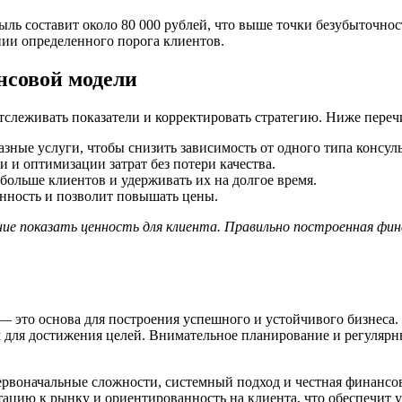
быль составит около 80 000 рублей, что выше точки безубыточн
ии определенного порога клиентов.
нсовой модели
тслеживать показатели и корректировать стратегию. Ниже пере
ные услуги, чтобы снизить зависимость от одного типа консул
и оптимизации затрат без потери качества.
ольше клиентов и удерживать их на долгое время.
енность и позволит повышать цены.
ние показать ценность для клиента. Правильно построенная фин
 это основа для построения успешного и устойчивого бизнеса.
м для достижения целей. Внимательное планирование и регулярны
рвоначальные сложности, системный подход и честная финансова
тацию к рынку и ориентированность на клиента, что обеспечит 