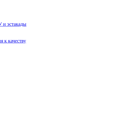
У и эстакады
я к качеству