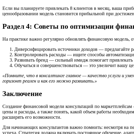
Если вы планируете привлекать 8 клиентов в месяц, ваша при
ценообразовании модель становится прибыльной при достижен
Раздел 4: Советы по оптимизации фина
На практике важно регулярно обновлять финансовую модель, о
Диверсифицировать источники доходов — предлагайте раз
Контролировать расходы — ищите способы автоматизации 
Развивать бренд — сильный имидж помогает привлекать б
Обучаться и совершенствоваться — это увеличит вашу ц
«Помните, что в консалтинге главное — качество услуги и уме
горизонт реален и как его можно развивать.»
Заключение
Создание финансовой модели консультаций по маркетплейсам —
цены и расходы, а также понять, какой объем работы необходи
расширять его возможности.
Для начинающих консультантов важно помнить: несмотря на пе
успеха. Стратегия должна включать постоянное обучение, адап