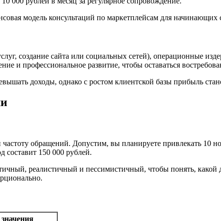
о 10 000 рублей в месяц за регулярное сопровождение.
слуг, создание сайта или социальных сетей), операционные изд
ение и профессиональное развитие, чтобы оставаться востребов
вышать доходы, однако с ростом клиентской базы прибыль стане
ли
 частоту обращений. Допустим, вы планируете привлекать 10 но
д составит 150 000 рублей.
тичный, реалистичный и пессимистичный, чтобы понять, какой 
орционально.
значения