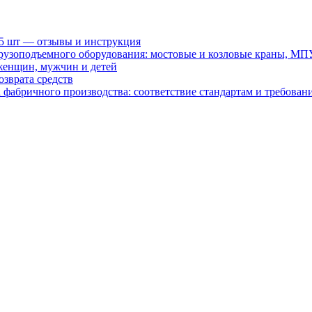
15 шт — отзывы и инструкция
рузоподъемного оборудования: мостовые и козловые краны, МП
женщин, мужчин и детей
зврата средств
абричного производства: соответствие стандартам и требовани