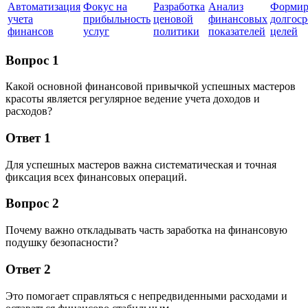
Автоматизация
Фокус на
Разработка
Анализ
Формир
учета
прибыльность
ценовой
финансовых
долгос
финансов
услуг
политики
показателей
целей
Вопрос 1
Какой основной финансовой привычкой успешных мастеров
красоты является регулярное ведение учета доходов и
расходов?
Ответ 1
Для успешных мастеров важна систематическая и точная
фиксация всех финансовых операций.
Вопрос 2
Почему важно откладывать часть заработка на финансовую
подушку безопасности?
Ответ 2
Это помогает справляться с непредвиденными расходами и