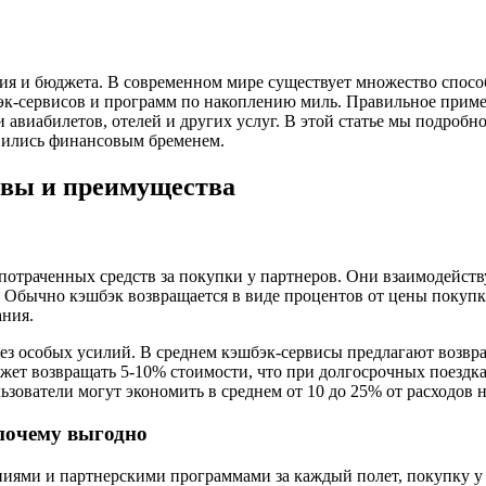
ия и бюджета. В современном мире существует множество спосо
эк-сервисов и программ по накоплению миль. Правильное приме
виабилетов, отелей и других услуг. В этой статье мы подробно
овились финансовым бременем.
овы и преимущества
отраченных средств за покупки у партнеров. Они взаимодейств
. Обычно кэшбэк возвращается в виде процентов от цены покупки
ания.
з особых усилий. В среднем кэшбэк-сервисы предлагают возврат
жет возвращать 5-10% стоимости, что при долгосрочных поездк
зователи могут экономить в среднем от 10 до 25% от расходов на
почему выгодно
иями и партнерскими программами за каждый полет, покупку у 