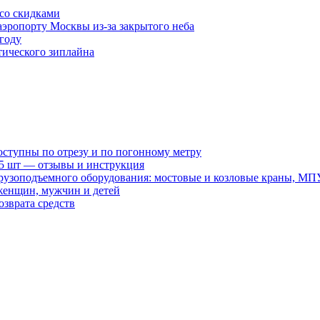
 со скидками
аэропорту Москвы из-за закрытого неба
 году
тического зиплайна
оступны по отрезу и по погонному метру
15 шт — отзывы и инструкция
рузоподъемного оборудования: мостовые и козловые краны, МП
женщин, мужчин и детей
зврата средств