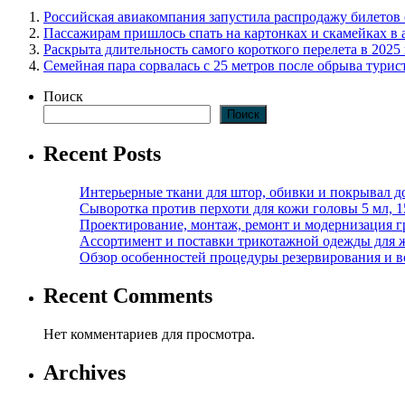
Российская авиакомпания запустила распродажу билетов
Пассажирам пришлось спать на картонках и скамейках в 
Раскрыта длительность самого короткого перелета в 2025
Семейная пара сорвалась с 25 метров после обрыва турис
Поиск
Поиск
Recent Posts
Интерьерные ткани для штор, обивки и покрывал д
Сыворотка против перхоти для кожи головы 5 мл, 
Проектирование, монтаж, ремонт и модернизация г
Ассортимент и поставки трикотажной одежды для 
Обзор особенностей процедуры резервирования и во
Recent Comments
Нет комментариев для просмотра.
Archives