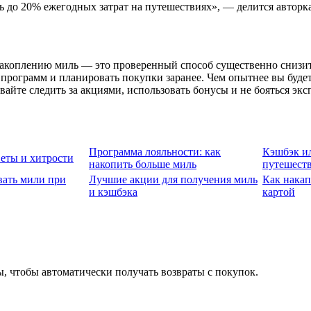
 до 20% ежегодных затрат на путешествиях», — делится авторка
акоплению миль — это проверенный способ существенно снизить
программ и планировать покупки заранее. Чем опытнее вы будет
вайте следить за акциями, использовать бонусы и не бояться эк
Программа лояльности: как
Кэшбэк ил
веты и хитрости
накопить больше миль
путешест
вать мили при
Лучшие акции для получения миль
Как накап
и кэшбэка
картой
, чтобы автоматически получать возвраты с покупок.