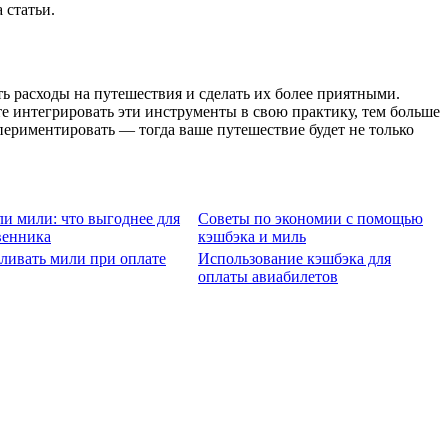
 статьи.
 расходы на путешествия и сделать их более приятными.
е интегрировать эти инструменты в свою практику, тем больше
спериментировать — тогда ваше путешествие будет не только
и мили: что выгоднее для
Советы по экономии с помощью
венника
кэшбэка и миль
ливать мили при оплате
Использование кэшбэка для
оплаты авиабилетов