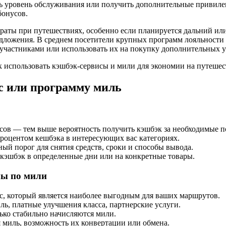
ь уровень обслуживания или получить дополнительные привилег
бонусов.
раты при путешествиях, особенно если планируется дальний ил
едложения. В среднем посетители крупных программ лояльности 
участниками или использовать их на покупку дополнительных у
с или программу миль
сов — тем выше вероятность получить кэшбэк за необходимые п
оцентом кешбэка в интересующих вас категориях.
й порог для снятия средств, сроки и способы вывода.
эшбэк в определенные дни или на конкретные товары.
мы по мили
, который является наиболее выгодным для ваших маршрутов.
ь, платные улучшения класса, партнерские услуги.
ько стабильно начисляются мили.
 миль, возможность их конвертации или обмена.