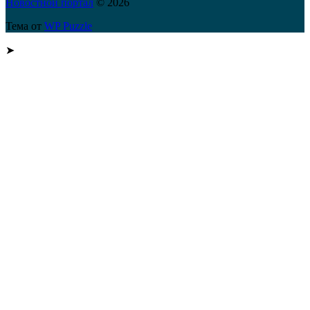
Новостной портал
© 2026
Тема от
WP Puzzle
➤