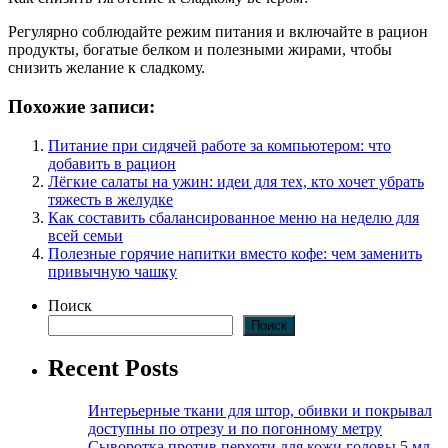
Регулярно соблюдайте режим питания и включайте в рацион
продукты, богатые белком и полезными жирами, чтобы
снизить желание к сладкому.
Похожие записи:
Питание при сидячей работе за компьютером: что
добавить в рацион
Лёгкие салаты на ужин: идеи для тех, кто хочет убрать
тяжесть в желудке
Как составить сбалансированное меню на неделю для
всей семьи
Полезные горячие напитки вместо кофе: чем заменить
привычную чашку
Поиск
Поиск
Recent Posts
Интерьерные ткани для штор, обивки и покрывал
доступны по отрезу и по погонному метру
Сыворотка против перхоти для кожи головы 5 мл,