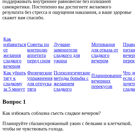
поддерживать внутреннее равновесие без излишней
самокритики. Постепенно вы достигнете желаемого
результата без стресса и ощущения наказания, а ваше здоровье
скажет вам спасибо.
Как
избавиться
Советы по
Лучшие
Мотивация
Прав
от
контролю
заменители
для отказа от
питан
желания
аппетита
сладкого для
сладкого
вечер
сладкого
перед сном
ужина
вечером
пере
вечером
Как убрать
Физические
Психологические
Что д
Планирование
тягу к
упражнения
методы борьбы с
если 
вечерних
сладкому
для отпуска
желанием
хочет
перекусов
за 5 минут
тяги
сладкого
сладк
Вопрос 1
Как избежать соблазна съесть сладкое вечером?
Планируйте сбалансированный ужин с белками и клетчаткой,
чтобы не чувствовать голода.