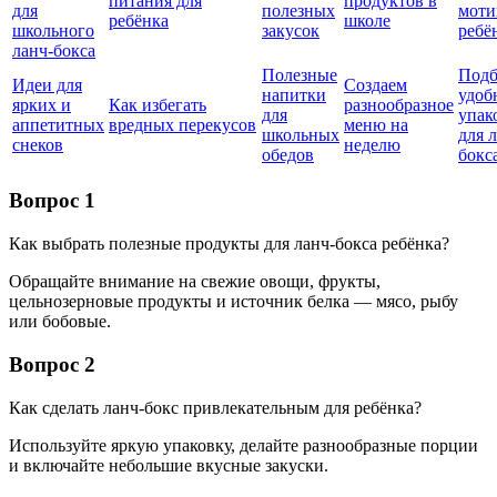
питания для
продуктов в
для
полезных
моти
ребёнка
школе
школьного
закусок
ребё
ланч-бокса
Полезные
Подб
Идеи для
Создаем
напитки
удоб
ярких и
Как избегать
разнообразное
для
упак
аппетитных
вредных перекусов
меню на
школьных
для 
снеков
неделю
обедов
бокс
Вопрос 1
Как выбрать полезные продукты для ланч-бокса ребёнка?
Обращайте внимание на свежие овощи, фрукты,
цельнозерновые продукты и источник белка — мясо, рыбу
или бобовые.
Вопрос 2
Как сделать ланч-бокс привлекательным для ребёнка?
Используйте яркую упаковку, делайте разнообразные порции
и включайте небольшие вкусные закуски.