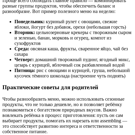
Проще всего соблюдать главное правило — комбинировать
разные группы продуктов, чтобы обеспечить баланс и
разнообразие. Вот пример полезного меню на неделю:
Понедельник:
куриный рулет с овощами, свежие
яблоки, йогурт без добавок, орехи (небольшая горсть)
Вторник:
цельнозерновые крекеры с творожным сыром
и зеленью, банан, морковь и огурец, компот из
сухофруктов
Среда:
овсяная каша, фрукты, сваренное яйцо, чай без
сахара
Четверг:
домашний творожный пудинг, ягодный микс,
цезарь с курицей, яблочный сок разбавленный водой
Пятница:
рис с овощами и курицей, груша, небольшой
кусочек тёмного шоколада (настроение чуть поднять)
Практические советы для родителей
Чтобы разнообразить меню, можно использовать сезонные
продукты, что не только дешевле, но и позволяет ребёнку
познакомиться с богатством природных вкусов. Важно
вовлекать ребёнка в процесс приготовления: пусть он сам
выбирает продукты, помогать их нарезать или assembling —
это способствует развитию интереса и ответственности за
собственное питание.