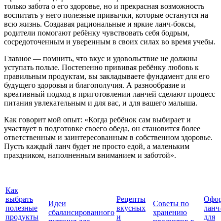
только забота о его здоровье, но и прекрасная возможность
воспитать у него полезные привычки, которые останутся на
всю жизнь. Создавая рациональные и яркие ланч-боксы,
родители помогают ребёнку чувствовать себя бодрым,
сосредоточенным и уверенным в своих силах во время учебы.
Главное — помнить, что вкус и удовольствие не должны
уступать пользе. Постепенно прививая ребёнку любовь к
правильным продуктам, вы закладываете фундамент для его
будущего здоровья и благополучия. А разнообразие и
креативный подход в приготовлении ланчей сделают процесс
питания увлекательным и для вас, и для вашего малыша.
Как говорит мой опыт: «Когда ребёнок сам выбирает и
участвует в подготовке своего обеда, он становится более
ответственным и заинтересованным в собственном здоровье.
Пусть каждый ланч будет не просто едой, а маленьким
праздником, наполненным вниманием и заботой».
Как
выбрать
Рецепты
Офо
Идеи
Советы по
полезные
вкусных
ланч
сбалансированного
хранению
продукты
и
для