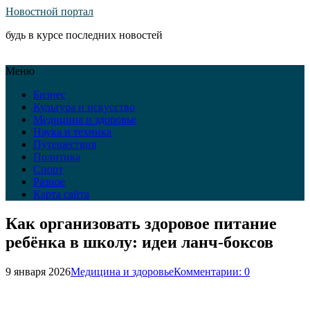
Новостной портал
будь в курсе последних новостей
Меню
Бизнес
Культура и искусство
Медицина и здоровье
Наука и техника
Путешествия
Политика
Спорт
Разное
Карта сайта
Как организовать здоровое питание
ребёнка в школу: идеи ланч-боксов
9 января 2026
Медицина и здоровье
Комментарии: 0