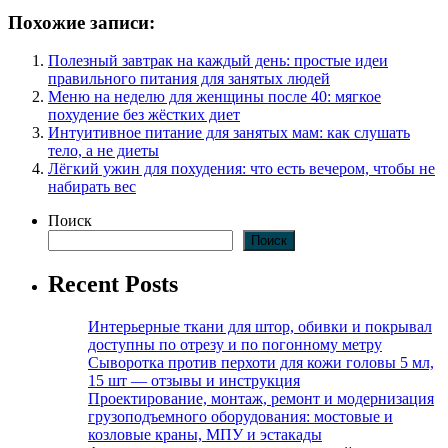
Похожие записи:
Полезный завтрак на каждый день: простые идеи
правильного питания для занятых людей
Меню на неделю для женщины после 40: мягкое
похудение без жёстких диет
Интуитивное питание для занятых мам: как слушать
тело, а не диеты
Лёгкий ужин для похудения: что есть вечером, чтобы не
набирать вес
Поиск
Поиск
Recent Posts
Интерьерные ткани для штор, обивки и покрывал
доступны по отрезу и по погонному метру
Сыворотка против перхоти для кожи головы 5 мл,
15 шт — отзывы и инструкция
Проектирование, монтаж, ремонт и модернизация
грузоподъемного оборудования: мостовые и
козловые краны, МПУ и эстакады