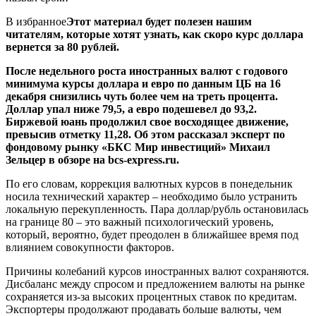
В избранное
Этот материал будет полезен нашим
читателям, которые хотят узнать, как скоро курс доллара
вернется за 80 рублей.
После недельного роста иностранных валют с годового
минимума курсы доллара и евро по данным ЦБ на 16
декабря снизились чуть более чем на треть процента.
Доллар упал ниже 79,5, а евро подешевел до 93,2.
Биржевой юань продолжил свое восходящее движение,
превысив отметку 11,28. Об этом рассказал эксперт по
фондовому рынку «БКС Мир инвестиций» Михаил
Зельцер в обзоре на bcs-express.ru.
По его словам, коррекция валютных курсов в понедельник
носила технический характер – необходимо было устранить
локальную перекупленность. Пара доллар/рубль остановилась
на границе 80 – это важный психологический уровень,
который, вероятно, будет преодолен в ближайшее время под
влиянием совокупности факторов.
Причины колебаний курсов иностранных валют сохраняются.
Дисбаланс между спросом и предложением валюты на рынке
сохраняется из-за высоких процентных ставок по кредитам.
Экспортеры продолжают продавать больше валюты, чем