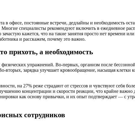
а в офисе, постоянные встречи, дедлайны и необходимость оста
. Многие специалисты рекомендуют включить в ежедневное расп
 зачастую кажется, что на такие занятия просто нет времени или
ботника и расскажем, почему это важно.
то прихоть, а необходимость
физических упражнений. Во-первых, организм после бессонной 
 Во-вторых, зарядка улучшает кровообращение, насыщая клетки 
ивности, на 27% реже страдают от стрессов и чувствуют себя б
улучшению концентрации и скорости реакции, что крайне важно 
ировки как основу привычки, и их опыт подтверждает — с утра
фисных сотрудников