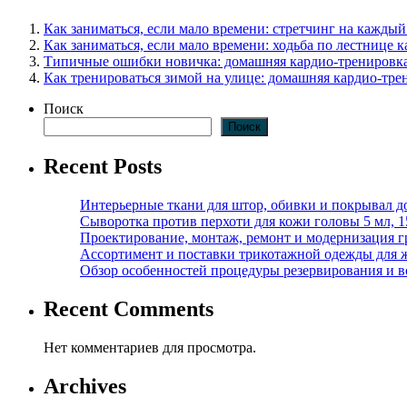
Как заниматься, если мало времени: стретчинг на каждый
Как заниматься, если мало времени: ходьба по лестнице 
Типичные ошибки новичка: домашняя кардио-тренировка
Как тренироваться зимой на улице: домашняя кардио-тре
Поиск
Поиск
Recent Posts
Интерьерные ткани для штор, обивки и покрывал д
Сыворотка против перхоти для кожи головы 5 мл, 
Проектирование, монтаж, ремонт и модернизация г
Ассортимент и поставки трикотажной одежды для 
Обзор особенностей процедуры резервирования и во
Recent Comments
Нет комментариев для просмотра.
Archives