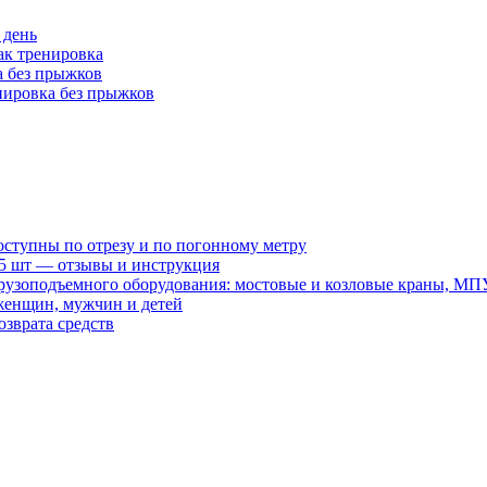
 день
как тренировка
 без прыжков
нировка без прыжков
оступны по отрезу и по погонному метру
15 шт — отзывы и инструкция
рузоподъемного оборудования: мостовые и козловые краны, МП
женщин, мужчин и детей
зврата средств