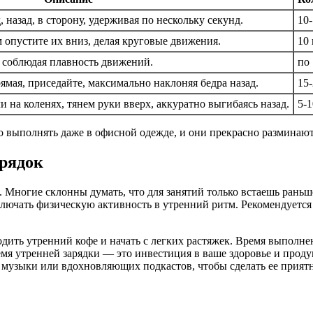
 назад, в сторону, удерживая по нескольку секунд.
10
 опустите их вниз, делая круговые движения.
10 
 соблюдая плавность движений.
по
ямая, приседайте, максимально наклоняя бедра назад.
15-
 на коленях, тянем руки вверх, аккуратно выгибаясь назад.
5-
ко выполнять даже в офисной одежде, и они прекрасно размина
орядок
Многие склонны думать, что для занятий только встаешь раньше
включать физическую активность в утренний ритм. Рекомендуется
одить утренний кофе и начать с легких растяжек. Время выполн
емя утренней зарядки — это инвестиция в ваше здоровье и проду
 музыки или вдохновляющих подкастов, чтобы сделать ее прия