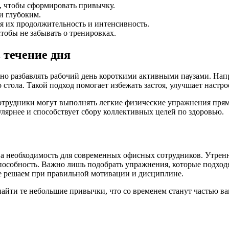
е, чтобы сформировать привычку.
и глубоким.
я их продолжительность и интенсивность.
тобы не забывать о тренировках.
 течение дня
жно разбавлять рабочий день короткими активными паузами. На
 стола. Такой подход помогает избежать застоя, улучшает наст
отрудники могут выполнять легкие физические упражнения прям
лярнее и способствует сбору коллективных целей по здоровью.
 а необходимость для современных офисных сотрудников. Утрен
пособность. Важно лишь подобрать упражнения, которые подходя
не решаем при правильной мотивации и дисциплине.
 найти те небольшие привычки, что со временем станут частью 