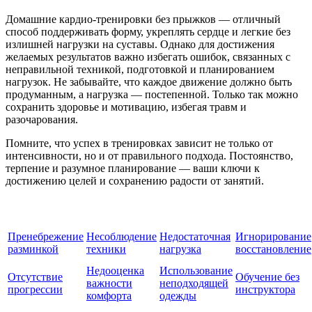
Домашние кардио-тренировки без прыжков — отличный
способ поддерживать форму, укреплять сердце и легкие без
излишней нагрузки на суставы. Однако для достижения
желаемых результатов важно избегать ошибок, связанных с
неправильной техникой, подготовкой и планированием
нагрузок. Не забывайте, что каждое движение должно быть
продуманным, а нагрузка — постепенной. Только так можно
сохранить здоровье и мотивацию, избегая травм и
разочарования.
Помните, что успех в тренировках зависит не только от
интенсивности, но и от правильного подхода. Постоянство,
терпение и разумное планирование — ваши ключи к
достижению целей и сохранению радости от занятий.
Пренебрежение
Несоблюдение
Недостаточная
Игнорирование
разминкой
техники
нагрузка
восстановление
Недооценка
Использование
Отсутствие
Обучение без
важности
неподходящей
прогрессии
инструктора
комфорта
одежды