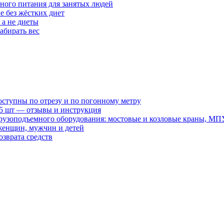
ного питания для занятых людей
е без жёстких диет
 а не диеты
абирать вес
оступны по отрезу и по погонному метру
15 шт — отзывы и инструкция
рузоподъемного оборудования: мостовые и козловые краны, МП
женщин, мужчин и детей
зврата средств