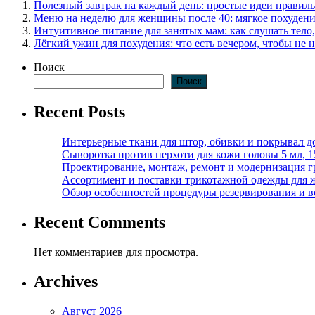
Полезный завтрак на каждый день: простые идеи правиль
Меню на неделю для женщины после 40: мягкое похудени
Интуитивное питание для занятых мам: как слушать тело,
Лёгкий ужин для похудения: что есть вечером, чтобы не н
Поиск
Поиск
Recent Posts
Интерьерные ткани для штор, обивки и покрывал д
Сыворотка против перхоти для кожи головы 5 мл, 
Проектирование, монтаж, ремонт и модернизация г
Ассортимент и поставки трикотажной одежды для 
Обзор особенностей процедуры резервирования и во
Recent Comments
Нет комментариев для просмотра.
Archives
Август 2026