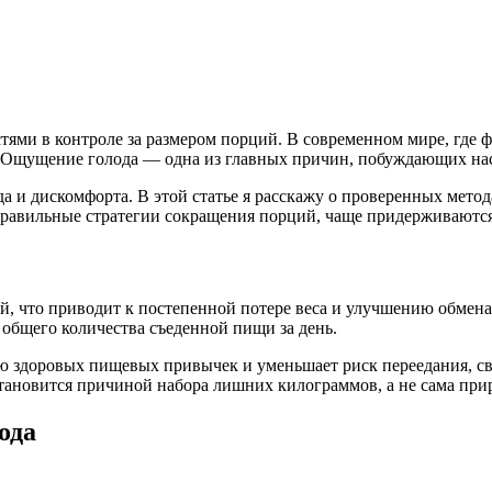
стями в контроле за размером порций. В современном мире, гд
. Ощущение голода — одна из главных причин, побуждающих нас
а и дискомфорта. В этой статье я расскажу о проверенных мето
равильные стратегии сокращения порций, чаще придерживаются 
, что приводит к постепенной потере веса и улучшению обмена
общего количества съеденной пищи за день.
ию здоровых пищевых привычек и уменьшает риск переедания, с
тановится причиной набора лишних килограммов, а не сама прир
ода