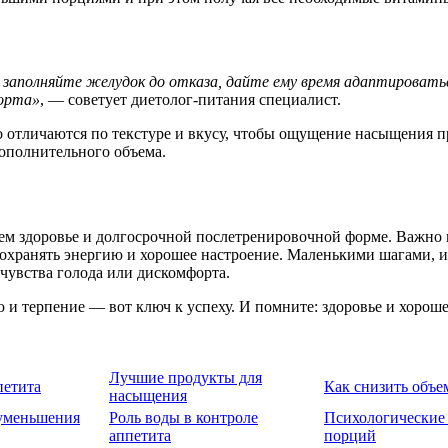
е заполняйте желудок до отказа, дайте ему время адаптировать
орта»
, — советует диетолог-питания специалист.
 отличаются по текстуре и вкусу, чтобы ощущение насыщения п
дополнительного объема.
оем здоровье и долгосрочной послетренировочной форме. Важно 
сохранять энергию и хорошее настроение. Маленькими шагами, и
чувства голода или дискомфорта.
и терпение — вот ключ к успеху. И помните: здоровье и хорош
Лучшие продукты для
петита
Как снизить объе
насыщения
 уменьшения
Роль воды в контроле
Психологические
аппетита
порций