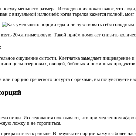
посуду меньшего размера. Исследования показывают, что люди,
зан с визуальной иллюзией: когда тарелка кажется полной, мозг
 взять 20-сантиметровую. Такой приём помогает снизить колич
е
ельное ощущение сытости. Клетчатка замедляет пищеварение и о
ацион цельнозерновых, овощей, бобовых и нежирных продуктов
ов или порцию греческого йогурта с орехами, вы почувствуете н
порций
иема пищи. Исследования показывают, что при медленном ж¦аро
аждую ложку и не торопиться.
прекратить есть раньше. В результате порции кажутся более нас