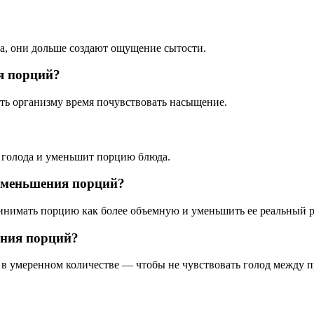
а, они дольше создают ощущение сытости.
ия порций?
ать организму время почувствовать насыщение.
о голода и уменьшит порцию блюда.
уменьшения порций?
инимать порцию как более объемную и уменьшить ее реальный р
ения порций?
и в умеренном количестве — чтобы не чувствовать голод между 