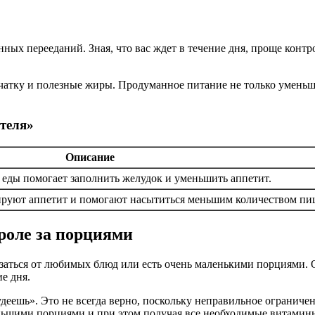
нных перееданий. Зная, что вас ждет в течение дня, проще конт
атку и полезные жиры. Продуманное питание не только уменьша
ителя»
Описание
о еды помогает заполнить желудок и уменьшить аппетит.
руют аппетит и помогают насытиться меньшим количеством пи
роле за порциями
заться от любимых блюд или есть очень маленькими порциями. О
е дня.
удеешь». Это не всегда верно, поскольку неправильное огранич
еньшими порциями и при этом получая все необходимые витамин