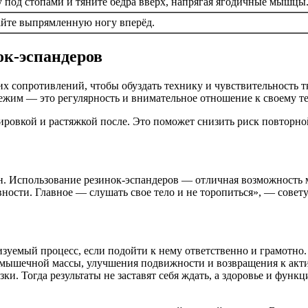
у под стопами и тяните бедра вверх, напрягая ягодичные мышцы
айте выпрямленную ногу вперёд.
ок-эспандеров
х сопротивлений, чтобы обуздать технику и чувствительность т
ежим — это регулярность и внимательное отношение к своему те
енировкой и растяжкой после. Это поможет снизить риск повтор
н. Использование резинок-эспандеров — отличная возможность 
вности. Главное — слушать свое тело и не торопиться», — сове
изуемый процесс, если подойти к нему ответственно и грамотн
 мышечной массы, улучшения подвижности и возвращения к акти
ки. Тогда результаты не заставят себя ждать, а здоровье и фун