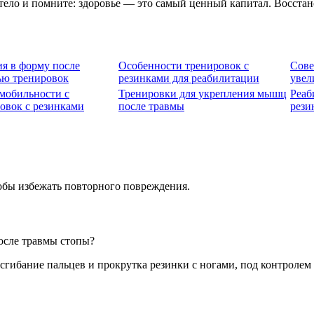
ело и помните: здоровье — это самый ценный капитал. Восстано
я в форму после
Особенности тренировок с
Сове
ью тренировок
резинками для реабилитации
увел
мобильности с
Тренировки для укрепления мышц
Реаб
овок с резинками
после травмы
рези
тобы избежать повторного повреждения.
осле травмы стопы?
гибание пальцев и прокрутка резинки с ногами, под контролем 