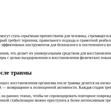
огут стать серьёзным препятствием для человека, стремящегос
рый требует терпения, правильного подхода и грамотной реаби
з эффективных инструментов для безопасного и постепенного в
ения, что делает их универсальным средством для восстановле
еры с целью выздоровления и восстановления физических показа
осле травмы
роцесс восстановления организма после травмы делится на неск
 — возвращение к полноценной активности. Каждая стадия треб
 на ранних этапах, чтобы не спровоцировать повторное поврежд
енной стабилизации можно приступать к более интенсивным трен