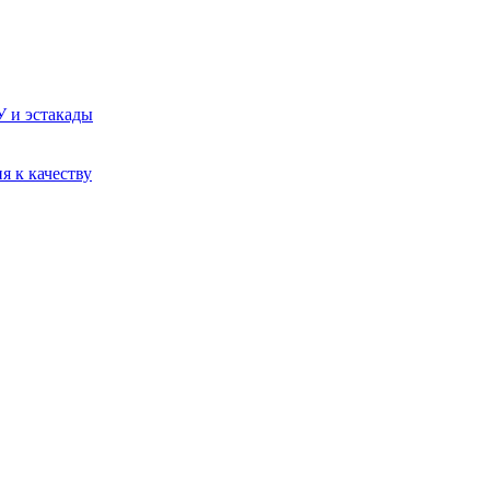
У и эстакады
я к качеству