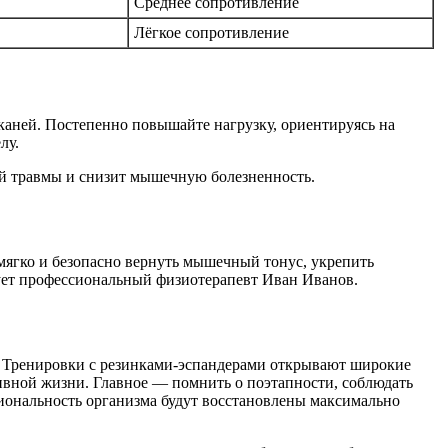
.
Среднее сопротивление
Лёгкое сопротивление
каней. Постепенно повышайте нагрузку, ориентируясь на
лу.
ной травмы и снизит мышечную болезненность.
мягко и безопасно вернуть мышечный тонус, укрепить
тует профессиональный физиотерапевт Иван Иванов.
о. Тренировки с резинками-эспандерами открывают широкие
вной жизни. Главное — помнить о поэтапности, соблюдать
кциональность организма будут восстановлены максимально