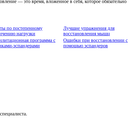
вление — это время, вложенное в себя, которое обязательно
ты по постепенному
Лучшие упражнения для
ичению нагрузки
восстановления мышц
илитационная программа с
Ошибки при восстановлении с
нками-эспандерами
помощью эспандеров
специалиста.