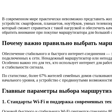
В современном мире практически невозможно представить жизнь
устройств: смартфонов, планшетов, ноутбуков, умных телевизо
который сможет справиться с такой нагрузкой и обеспечить кач
обратить внимание при покупке маршрутизатора для большой 
Почему важно правильно выбрать марш
Обеспечение стабильного и быстрого интернет-соединения — за
подключенных к сети. Ненадежный маршрутизатор или неподдер
Особенно важно это для тех, кто использует интернет для раб
и стабильности сигнала.
По статистике, более 67% жителей семейных домов сталкивают
начального уровня, а устройство с продвинутыми возможностя
Главные параметры выбора маршрутиза
1. Стандарты Wi-Fi и поддержка современных те
Основой быстрого и стабильного Wi-Fi считаются стандарты 802