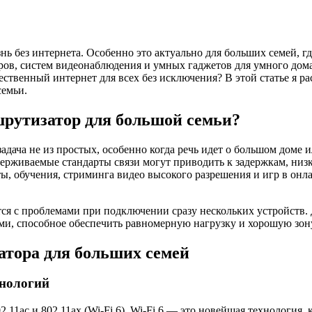
 без интернета. Особенно это актуально для больших семей, гд
ров, систем видеонаблюдения и умных гаджетов для умного дома
ественный интернет для всех без исключения? В этой статье я р
семьи.
рутизатор для большой семьи?
дача не из простых, особенно когда речь идет о большом доме 
живаемые стандарты связи могут приводить к задержкам, низкой
оты, обучения, стриминга видео высокого разрешения и игр в он
ся с проблемами при подключении сразу нескольких устройств. Д
ми, способное обеспечить равномерную нагрузку и хорошую зон
тора для больших семей
хнологий
.11ac и 802.11ax (Wi-Fi 6). Wi-Fi 6 — это новейшая технология