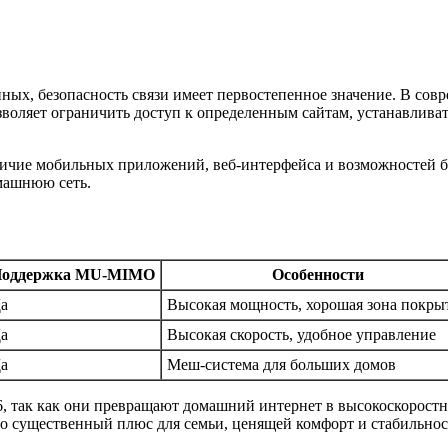
анных, безопасность связи имеет первостепенное значение. В 
воляет ограничить доступ к определенным сайтам, устанавливат
личие мобильных приложений, веб-интерфейса и возможностей б
машнюю сеть.
оддержка MU-MIMO
Особенности
а
Высокая мощность, хорошая зона покры
а
Высокая скорость, удобное управление
а
Меш-система для больших домов
6, так как они превращают домашний интернет в высокоскорост
то существенный плюс для семьи, ценящей комфорт и стабильнос