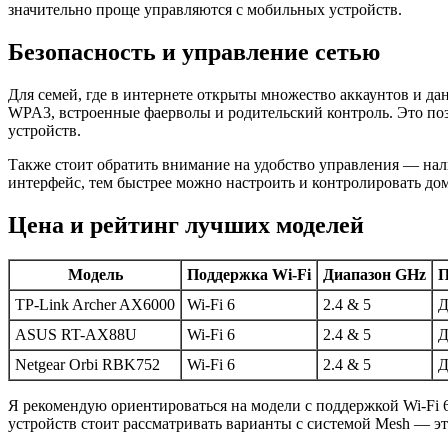
значительно проще управляются с мобильных устройств.
Безопасность и управление сетью
Для семей, где в интернете открыты множество аккаунтов и д
WPA3, встроенные фаерволы и родительский контроль. Это поз
устройств.
Также стоит обратить внимание на удобство управления — на
интерфейс, тем быстрее можно настроить и контролировать до
Цена и рейтинг лучших моделей
Модель
Поддержка Wi-Fi
Диапазон GHz
П
TP-Link Archer AX6000
Wi-Fi 6
2.4 & 5
Д
ASUS RT-AX88U
Wi-Fi 6
2.4 & 5
Д
Netgear Orbi RBK752
Wi-Fi 6
2.4 & 5
Д
Я рекомендую ориентироваться на модели с поддержкой Wi-Fi 
устройств стоит рассматривать варианты с системой Mesh — э