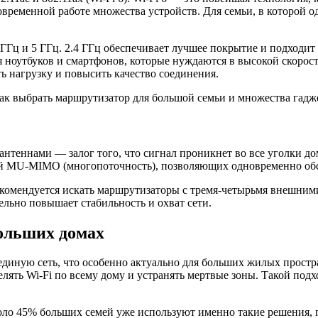
временной работе множества устройств. Для семьи, в которой о
Гц и 5 ГГц. 2.4 ГГц обеспечивает лучшее покрытие и подходит 
 ноутбуков и смартфонов, которые нуждаются в высокой скоро
ь нагрузку и повысить качество соединения.
теннами — залог того, что сигнал проникнет во все уголки дом
 MU-MIMO (многопоточность), позволяющих одновременно обсл
комендуется искать маршрутизаторы с тремя-четырьмя внешними 
льно повышает стабильность и охват сети.
больших домах
 единую сеть, что особенно актуально для больших жилых прос
лять Wi-Fi по всему дому и устранять мертвые зоны. Такой подхо
коло 45% больших семей уже используют именно такие решения, 