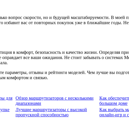
ько вопрос скорости, но и будущей масштабируемости. В моей п
 избавит вас от повторных покупок уже в ближайшие годы. Не с
иция в комфорт, безопасность и качество жизни. Определяя при
 оправдает все ваши ожидания. Не стоит забывать о системах M
ала.
е параметры, отзывы и рейтинги моделей. Чем лучше вы подгото
мым комфортом и связью.
ры для
Обзор маршрутизаторов с несколькими
Как обеспечит
диапазонами
большом доме
купке
Лучшие маршрутизаторы с высокой
Как выбрать м
пропускной способностью
онлайн-игр и 