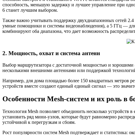
способность, меньшую задержку и лучшее управление при одно
6 станет лучшим выбором.
Также важно учитывать поддержку двухдиапазонных сетей 2.4 Г
умные помощники и системы видеонаблюдения), а 5 ГГц — для
комбинируют оба диапазона, что дает возможность распределит
2. Мощность, охват и система антенн
Выбор маршрутизатора с достаточной мощностью и хорошими ан
несколькими внешними антеннами или поддержкой технологий
Например, для дома площадью более 150 квадратных метров ре
устройств вместе создают единый единый сигнал — это значите
Особенности Mesh-систем и их роль в 
Технология Mesh позволяет объединить несколько устройств в
установить ряд мини-узлов, которые будут равномерно распреде
устойчивой к перегрузкам и сбоям.
Рост популярности систем Mesh подтверждает и статистика: о