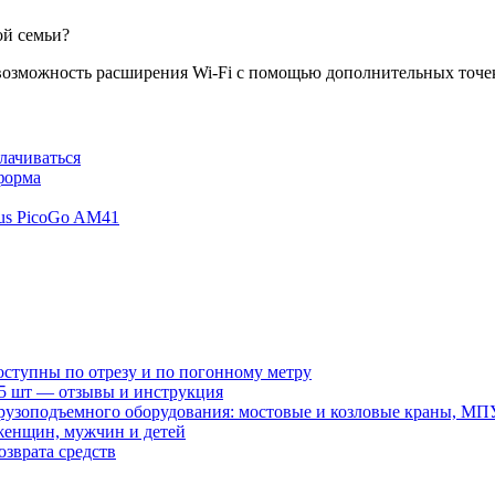
ой семьи?
и возможность расширения Wi-Fi с помощью дополнительных точек
лачиваться
 форма
eus PicoGo AM41
оступны по отрезу и по погонному метру
15 шт — отзывы и инструкция
рузоподъемного оборудования: мостовые и козловые краны, МП
женщин, мужчин и детей
зврата средств