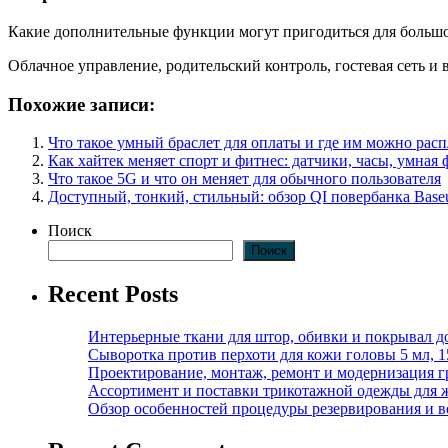
Какие дополнительные функции могут пригодиться для больш
Облачное управление, родительский контроль, гостевая сеть 
Похожие записи:
Что такое умный браслет для оплаты и где им можно расп
Как хайтек меняет спорт и фитнес: датчики, часы, умная
Что такое 5G и что он меняет для обычного пользователя
Доступный, тонкий, стильный: обзор QI повербанка Bas
Поиск
Поиск
Recent Posts
Интерьерные ткани для штор, обивки и покрывал д
Сыворотка против перхоти для кожи головы 5 мл, 
Проектирование, монтаж, ремонт и модернизация г
Ассортимент и поставки трикотажной одежды для 
Обзор особенностей процедуры резервирования и во