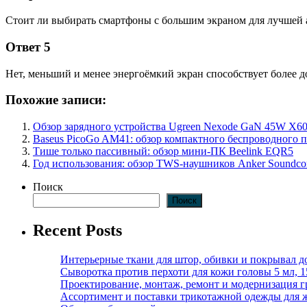
Стоит ли выбирать смартфоны с большим экраном для лучшей
Ответ 5
Нет, меньший и менее энергоёмкий экран способствует более д
Похожие записи:
Обзор зарядного устройства Ugreen Nexode GaN 45W X60
Baseus PicoGo AM41: обзор компактного беспроводного
Тише только пассивный: обзор мини-ПК Beelink EQR5
Год использования: обзор TWS-наушников Anker Soundcor
Поиск
Поиск
Recent Posts
Интерьерные ткани для штор, обивки и покрывал д
Сыворотка против перхоти для кожи головы 5 мл, 
Проектирование, монтаж, ремонт и модернизация г
Ассортимент и поставки трикотажной одежды для 