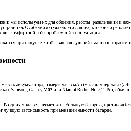
и: мы используем их для общения, работы, развлечений и даже 
устройства. Особенно актуально это для тех, кто много работае
залог комфортной и беспроблемной эксплуатации.
роваться при покупке, чтобы ваш следующий смартфон гарантиро
омности
мкость аккумулятора, измеряемая в мАч (миллиампер-часах). Че
е как Samsung Galaxy M62 или Xiaomi Redmi Note 11 Pro, обычно
. В одних моделях, несмотря на большую батарею, противодейс
ет лучшую автономность при меньшей емкости батареи.