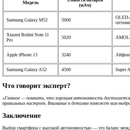
Модель
(мАч)
OLED-д
Samsung Galaxy M52
5000
оптими
Xiaomi Redmi Note 11
5020
AMOLED
Pro
Apple iPhone 13
3240
Айфоны
Samsung Galaxy A52
4500
Super 
Что говорит эксперт?
«Главное — помнить, что хорошая автономность достигается 
правильных настроек. Внимание к деталям поможет вам выбра
Заключение
Выбор смартфона с высокой автономностью — это баланс межд