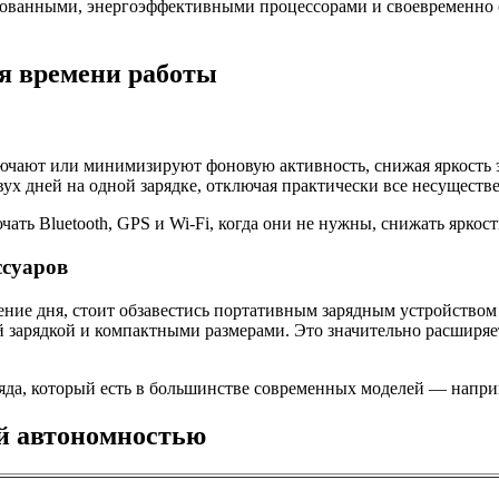
ованными, энергоэффективными процессорами и своевременно о
я времени работы
чают или минимизируют фоновую активность, снижая яркость эк
вух дней на одной зарядке, отключая практически все несущест
ть Bluetooth, GPS и Wi-Fi, когда они не нужны, снижать яркост
ссуаров
чение дня, стоит обзавестись портативным зарядным устройством
ой зарядкой и компактными размерами. Это значительно расширя
яда, который есть в большинстве современных моделей — наприм
й автономностью