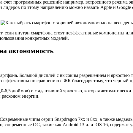
за счет программных решений: например, встроенного режима 
 лидеров по этому направлению можно назвать Apple и Google с
т, если внутри смартфона стоят неэффективные компоненты или
спользования конкретных моделей.
на автономность
ртфона. Большой дисплей с высоким разрешением и яркостью тр
оэффективны по сравнению с ЖК благодаря тому, что черный цве
,0-6,5 дюймов) и с адаптивной яркостью, которая автоматическ
 расходом энергии.
овременные чипы серии Snapdragon 7xx и 8xx, а также медведь 
о, современные ОС, такие как Android 13 или iOS 16, содержат