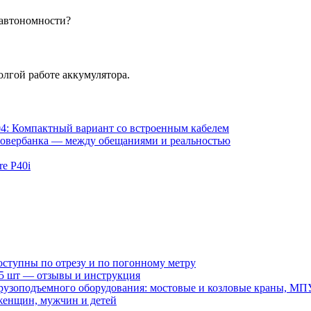
 автономности?
олгой работе аккумулятора.
4: Компактный вариант со встроенным кабелем
 повербанка — между обещаниями и реальностью
e P40i
оступны по отрезу и по погонному метру
15 шт — отзывы и инструкция
рузоподъемного оборудования: мостовые и козловые краны, МП
женщин, мужчин и детей