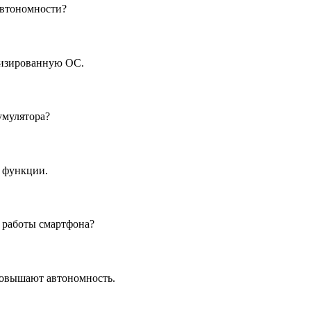
автономности?
мизированную ОС.
умулятора?
 функции.
 работы смартфона?
повышают автономность.