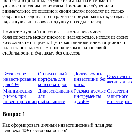
но и от дисциплины, регулярного анализа и гибкости в
управлении своим портфелем. Постоянное обучение и
внимательное отношение к своим целям позволят не только
сохранить средства, но и грамотно приумножить их, создавая
надежную финансовую подушку на годы вперед.
Помните: лучший инвестор — это тот, кто умеет
балансировать между риском и надежностью, исходя из своих
возможностей и целей. Пусть ваш личный инвестиционный
план станет надежным проводником к финансовой
стабильности и будущему без стрессов.
Безопасное
Оптимальный
Долгосрочные
Обеспеченн
инвестирование
портфель для
инвестиции без
активы для 
для 40+
консерваторов
риска
Минимизация
Диверсификация
Рекомендуемые
Стратегии
рисков при
для
инструменты
защитного
инвестировании
стабильности
для 40+
инвестиров
Вопрос 1
Как сформировать личный инвестиционный план для
человека 40+ с осторожностью?