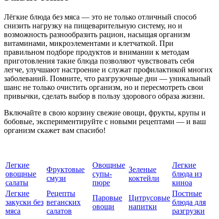
Лёгкие блюда без мяса — это не только отличный способ
снизить нагрузку на пищеварительную систему, но и
возможность разнообразить рацион, насыщая организм
витаминами, микроэлементами и клетчаткой. При
правильном подборе продуктов и внимании к методам
приготовления такие блюда позволяют чувствовать себя
легче, улучшают настроение и служат профилактикой многих
заболеваний. Помните, что разгрузочные дни — уникальный
шанс не только очистить организм, но и пересмотреть свои
привычки, сделать выбор в пользу здорового образа жизни.
Включайте в свою корзину свежие овощи, фрукты, крупы и
бобовые, экспериментируйте с новыми рецептами — и ваш
организм скажет вам спасибо!
Легкие
Овощные
Легкие
Фруктовые
Зеленые
овощные
супы-
блюда из
смузи
коктейли
салаты
пюре
киноа
Легкие
Рецепты
Постные
Паровые
Цитрусовые
закуски без
веганских
блюда для
овощи
напитки
мяса
салатов
разгрузки