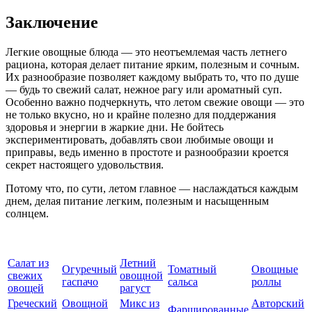
Заключение
Легкие овощные блюда — это неотъемлемая часть летнего
рациона, которая делает питание ярким, полезным и сочным.
Их разнообразие позволяет каждому выбрать то, что по душе
— будь то свежий салат, нежное рагу или ароматный суп.
Особенно важно подчеркнуть, что летом свежие овощи — это
не только вкусно, но и крайне полезно для поддержания
здоровья и энергии в жаркие дни. Не бойтесь
экспериментировать, добавлять свои любимые овощи и
приправы, ведь именно в простоте и разнообразии кроется
секрет настоящего удовольствия.
Потому что, по сути, летом главное — наслаждаться каждым
днем, делая питание легким, полезным и насыщенным
солнцем.
Салат из
Летний
Огуречный
Томатный
Овощные
свежих
овощной
гаспачо
сальса
роллы
овощей
рагуст
Греческий
Овощной
Микс из
Авторский
Фаршированные