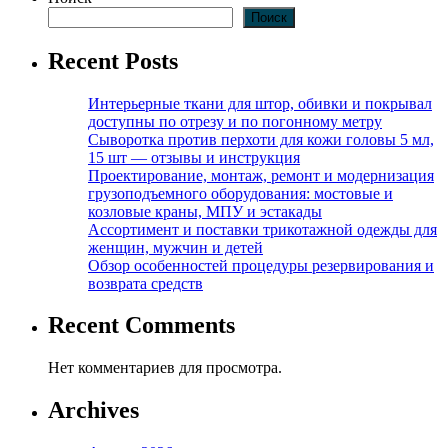
Поиск
Recent Posts
Интерьерные ткани для штор, обивки и покрывал
доступны по отрезу и по погонному метру
Сыворотка против перхоти для кожи головы 5 мл,
15 шт — отзывы и инструкция
Проектирование, монтаж, ремонт и модернизация
грузоподъемного оборудования: мостовые и
козловые краны, МПУ и эстакады
Ассортимент и поставки трикотажной одежды для
женщин, мужчин и детей
Обзор особенностей процедуры резервирования и
возврата средств
Recent Comments
Нет комментариев для просмотра.
Archives