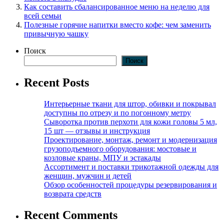
Как составить сбалансированное меню на неделю для
всей семьи
Полезные горячие напитки вместо кофе: чем заменить
привычную чашку
Поиск
Поиск
Recent Posts
Интерьерные ткани для штор, обивки и покрывал
доступны по отрезу и по погонному метру
Сыворотка против перхоти для кожи головы 5 мл,
15 шт — отзывы и инструкция
Проектирование, монтаж, ремонт и модернизация
грузоподъемного оборудования: мостовые и
козловые краны, МПУ и эстакады
Ассортимент и поставки трикотажной одежды для
женщин, мужчин и детей
Обзор особенностей процедуры резервирования и
возврата средств
Recent Comments