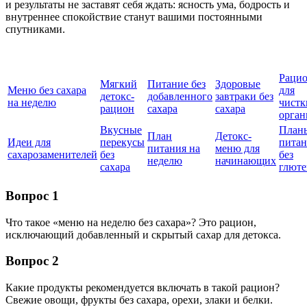
и результаты не заставят себя ждать: ясность ума, бодрость и
внутреннее спокойствие станут вашими постоянными
спутниками.
Раци
Мягкий
Питание без
Здоровые
Меню без сахара
для
детокс-
добавленного
завтраки без
на неделю
чистк
рацион
сахара
сахара
орган
Вкусные
План
План
Детокс-
Идеи для
перекусы
питан
питания на
меню для
сахарозаменителей
без
без
неделю
начинающих
сахара
глюте
Вопрос 1
Что такое «меню на неделю без сахара»? Это рацион,
исключающий добавленный и скрытый сахар для детокса.
Вопрос 2
Какие продукты рекомендуется включать в такой рацион?
Свежие овощи, фрукты без сахара, орехи, злаки и белки.