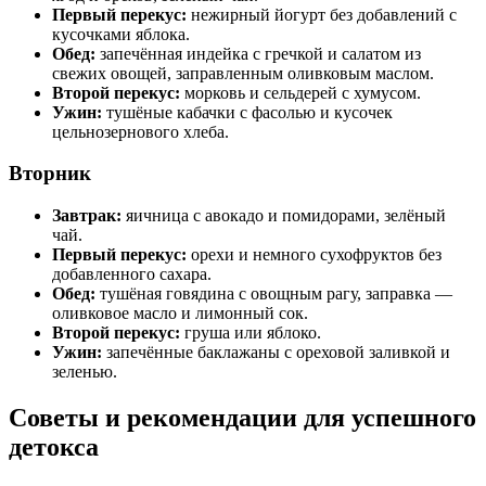
Первый перекус:
нежирный йогурт без добавлений с
кусочками яблока.
Обед:
запечённая индейка с гречкой и салатом из
свежих овощей, заправленным оливковым маслом.
Второй перекус:
морковь и сельдерей с хумусом.
Ужин:
тушёные кабачки с фасолью и кусочек
цельнозернового хлеба.
Вторник
Завтрак:
яичница с авокадо и помидорами, зелёный
чай.
Первый перекус:
орехи и немного сухофруктов без
добавленного сахара.
Обед:
тушёная говядина с овощным рагу, заправка —
оливковое масло и лимонный сок.
Второй перекус:
груша или яблоко.
Ужин:
запечённые баклажаны с ореховой заливкой и
зеленью.
Советы и рекомендации для успешного
детокса