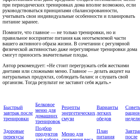
при периодических тренировках дома вполне возможно, если
руководствоваться принципами сбалансированности,
учитывать свои индивидуальные особенности и планировать
питание заранее.
Помните, что главное — не только тренировки, но и
правильное восприятие питания как неотъемлемой части
вашего активного образа жизни. В сочетании с регулярной
физической активностью даже нерегулярные тренировки дома
смогут приносить значительные плоды.
Автор рекомендует: «Не стоит перегружать себя жесткими
диетами или сложными меню. Главное — делать акцент на
натуральных продуктах, соблюдать баланс и слушать свой
организм. Тогда результат не заставит себя ждать.»
Белковое
Быстрый
Рецепты
Варианты
Совет
меню для
завтрак после
энергетических
легких
рацион
домашних
тренировки
смузи
обедов
недел
тренировок
Подбор
Здоровые
План
Завтра
продуктов
Меню для
перекусы
питания
после
для набора
снижения веса