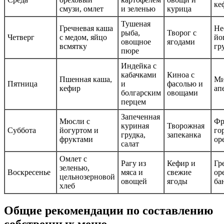
ке
смузи, омлет
и зеленью
курица
Тушеная
Гречневая каша
Не
рыба,
Творог с
Четверг
с медом, яйцо
йо
овощное
ягодами
всмятку
гр
пюре
Индейка с
кабачками
Киноа с
Пшенная каша,
Ми
Пятница
и
фасолью и
кефир
ап
болгарским
овощами
перцем
Запеченная
Мюсли с
Фр
куриная
Творожная
Суббота
йогуртом и
го
грудка,
запеканка
фруктами
ор
салат
Омлет с
Рагу из
Кефир и
Гр
зеленью,
Воскресенье
мяса и
свежие
ор
цельнозерновой
овощей
ягоды
ба
хлеб
Общие рекомендации по составлению