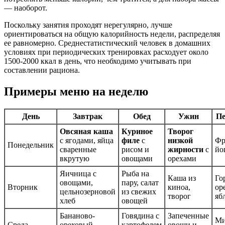
— наоборот.
Поскольку занятия проходят нерегулярно, лучше
ориентироваться на общую калорийность недели, распределяя
ее равномерно. Среднестатистический человек в домашних
условиях при периодических тренировках расходует около
1500-2000 ккал в день, что необходимо учитывать при
составлении рациона.
Примеры меню на неделю
День
Завтрак
Обед
Ужин
Пе
Овсяная каша
Куриное
Творог
с ягодами, яйца
филе
с
низкой
Фр
Понедельник
сваренные
рисом и
жирности
с
йо
вкрутую
овощами
орехами
Яичница с
Рыба на
Каша из
Го
овощами,
пару, салат
Вторник
киноа,
ор
цельнозерновой
из свежих
творог
яб
хлеб
овощей
Бананово-
Говядина с
Запеченные
Ми
Среда
ореховый
картофелем
овощи и