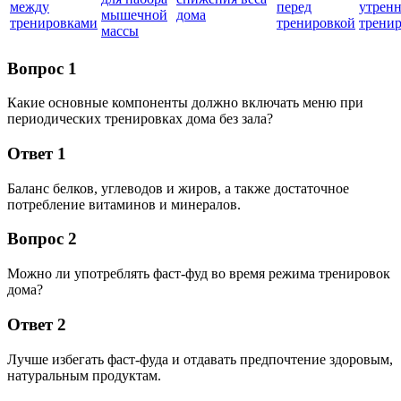
между
перед
утрен
мышечной
дома
тренировками
тренировкой
трени
массы
Вопрос 1
Какие основные компоненты должно включать меню при
периодических тренировках дома без зала?
Ответ 1
Баланс белков, углеводов и жиров, а также достаточное
потребление витаминов и минералов.
Вопрос 2
Можно ли употреблять фаст-фуд во время режима тренировок
дома?
Ответ 2
Лучше избегать фаст-фуда и отдавать предпочтение здоровым,
натуральным продуктам.