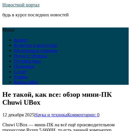
Новостной портал
будь в курсе последних новостей
Меню
Бизнес
Культура и искусство
Медицина и здоровье
Наука и техника
Путешествия
Политика
Спорт
Разное
Карта сайта
Не такой, как все: обзор мини-ПК
Chuwi UBox
12 декабря 2025
Наука и техника
Комментарии: 0
Chuwi UBox — мини-ПК на всё ещё производительном
процессоре Ryzen 5 6600H, то есть данный компьютер,