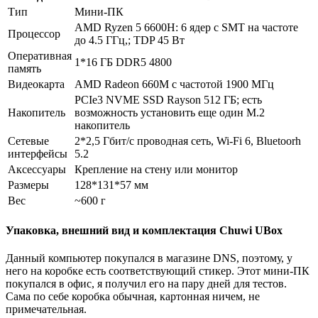
Тип
Мини-ПК
AMD Ryzen 5 6600H: 6 ядер с SMT на частоте
Процессор
до 4.5 ГГц,; TDP 45 Вт
Оперативная
1*16 ГБ DDR5 4800
память
Видеокарта
AMD Radeon 660M с частотой 1900 МГц
PCIe3 NVME SSD Rayson 512 ГБ; есть
Накопитель
возможность установить еще один M.2
накопитель
Сетевые
2*2,5 Гбит/с проводная сеть, Wi-Fi 6, Bluetoorh
интерфейсы
5.2
Аксессуары
Крепление на стену или монитор
Размеры
128*131*57 мм
Вес
~600 г
Упаковка, внешний вид и комплектация Chuwi UBox
Данный компьютер покупался в магазине DNS, поэтому, у
него на коробке есть соответствующий стикер. Этот мини-ПК
покупался в офис, я получил его на пару дней для тестов.
Сама по себе коробка обычная, картонная ничем, не
примечательная.