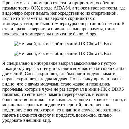
Программы закономерно ответили приростом, особенно
прямые тесты ОЗУ, вроде AIDA64, а также игровые тесты, где
видеоядро берёт память непосредственно из оперативной.
Если кто-то заметил, на верхних скриншотах с
температурами, не было температуры оперативной памяти. Я
ставил разные версии, я ставил разные программы, нигде
показатели температуры памяти не было. А зря.
Я специально в киберпанке выбрал максимально пустую
локацию, упёрся в стену, и оставил компьютер без каких-либо
движений. Слева скриншот, где был один модуль памяти,
справа скриншот, где два модуля. По графику времени кадра
видно, что с двумя модулями стало жарко и появились
проблемы, которые я уже не раз встречал в мини-ПК с DDR5
памятью, то есть здесь память перегревается, и если в
большинстве миников эти комплектующие находятся со дна, и
можно насверлить в поддоне отверстий, поставить на
подставку с вентилятором, то в данном случае оперативная
память находится сверху и придётся, возможно, сильно
уродовать внешний вид.