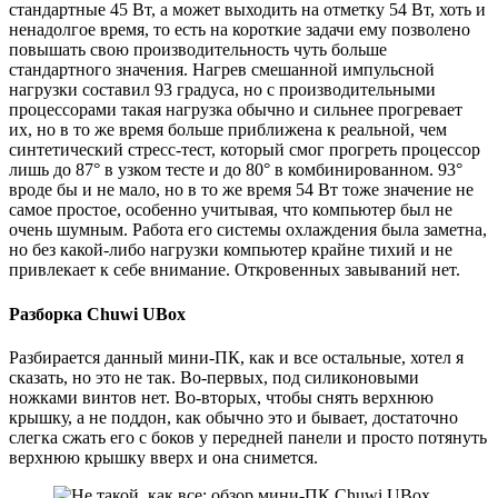
стандартные 45 Вт, а может выходить на отметку 54 Вт, хоть и
ненадолгое время, то есть на короткие задачи ему позволено
повышать свою производительность чуть больше
стандартного значения. Нагрев смешанной импульсной
нагрузки составил 93 градуса, но с производительными
процессорами такая нагрузка обычно и сильнее прогревает
их, но в то же время больше приближена к реальной, чем
синтетический стресс-тест, который смог прогреть процессор
лишь до 87° в узком тесте и до 80° в комбинированном. 93°
вроде бы и не мало, но в то же время 54 Вт тоже значение не
самое простое, особенно учитывая, что компьютер был не
очень шумным. Работа его системы охлаждения была заметна,
но без какой-либо нагрузки компьютер крайне тихий и не
привлекает к себе внимание. Откровенных завываний нет.
Разборка Chuwi UBox
Разбирается данный мини-ПК, как и все остальные, хотел я
сказать, но это не так. Во-первых, под силиконовыми
ножками винтов нет. Во-вторых, чтобы снять верхнюю
крышку, а не поддон, как обычно это и бывает, достаточно
слегка сжать его с боков у передней панели и просто потянуть
верхнюю крышку вверх и она снимется.