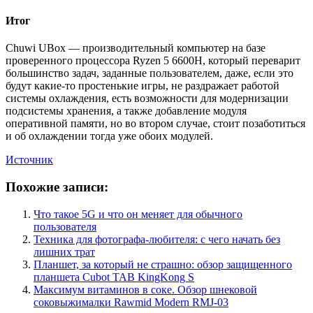
Итог
Chuwi UBox — производительный компьютер на базе
проверенного процессора Ryzen 5 6600H, который переварит
большинство задач, заданные пользователем, даже, если это
будут какие-то простенькие игры, не раздражает работой
системы охлаждения, есть возможности для модернизации
подсистемы хранения, а также добавление модуля
оперативной памяти, но во втором случае, стоит позаботиться
и об охлаждении тогда уже обоих модулей.
Источник
Похожие записи:
Что такое 5G и что он меняет для обычного
пользователя
Техника для фотографа-любителя: с чего начать без
лишних трат
Планшет, за который не страшно: обзор защищенного
планшета Cubot TAB KingKong S
Максимум витаминов в соке. Обзор шнековой
соковыжималки Rawmid Modern RMJ-03