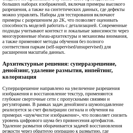
больших наборах изображений, включая примеры высокого
разрешения, а также на синтетических данных, где дефекты
можно управлять. Наборы для тестирования включают
примеры с разрешением до 2K, что позволяет оценивать
способность моделей работать с детализацией. Современные
подходы учитывают контекст и локальные зависимости через
многоуровневые réseau-архитектуры и механизмы внимания,
а также применяют методы обучения без полного
соответствия паркам (self-supervised/unsupervised) для
расширения масштаба данных.
Архитектурные решения: суперразрешение,
денойзинг, удаление размытия, инпейтинг,
колоризация
Суперразрешение направлено на увеличение разрешения
изображения и восстановление текстур, применяются
глубокие сверточные сети с пропускными связями и
регуляторами. В рамках задач денойзинга шумоподавление
реализуется за счет фильтрации сигнала и обучения на
примерах «шум/чистое изображение», что позволяет снизить
уровень цифрового шума без привнесения артефактов.
Удаление размытия оборачивается задачей восстановления
резкости через обратную операцию к размытию, где