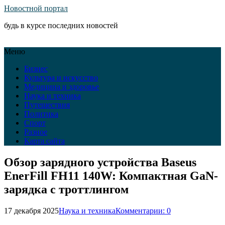
Новостной портал
будь в курсе последних новостей
Меню
Бизнес
Культура и искусство
Медицина и здоровье
Наука и техника
Путешествия
Политика
Спорт
Разное
Карта сайта
Обзор зарядного устройства Baseus
EnerFill FH11 140W: Компактная GaN-
зарядка с троттлингом
17 декабря 2025
Наука и техника
Комментарии: 0