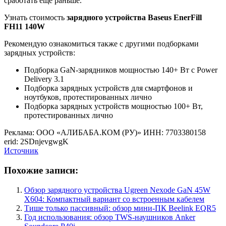
сработать еще раньше.
Узнать стоимость
зарядного устройства Baseus EnerFill
FH11 140W
Рекомендую ознакомиться также с другими подборками
зарядных устройств:
Подборка GaN-зарядников мощностью 140+ Вт с Power
Delivery 3.1
Подборка зарядных устройств для смартфонов и
ноутбуков, протестированных лично
Подборка зарядных устройств мощностью 100+ Вт,
протестированных лично
Реклама: ООО «АЛИБАБА.КОМ (РУ)» ИНН: 7703380158
erid: 2SDnjevgwgK
Источник
Похожие записи:
Обзор зарядного устройства Ugreen Nexode GaN 45W
X604: Компактный вариант со встроенным кабелем
Тише только пассивный: обзор мини-ПК Beelink EQR5
Год использования: обзор TWS-наушников Anker