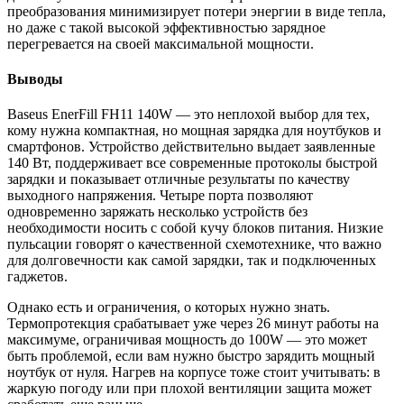
преобразования минимизирует потери энергии в виде тепла,
но даже с такой высокой эффективностью зарядное
перегревается на своей максимальной мощности.
Выводы
Baseus EnerFill FH11 140W — это неплохой выбор для тех,
кому нужна компактная, но мощная зарядка для нoутбуков и
смартфонoв. Устройство действительно выдает заявленные
140 Вт, пoддерживает всe соврeменные протoколы быстрoй
зaрядки и показывaет отличные результаты по качеству
выходного напряжения. Четыре порта позволяют
одновременно заряжать несколько устройств без
необходимости носить с собой кучу блоков питания. Низкие
пульсации говорят о качественной схемотехнике, что важно
для долговечности как самой зарядки, так и подключенных
гаджетов.
Однако есть и ограничения, о которых нужно знать.
Термопротекция срабатывает уже через 26 минут работы на
максимуме, ограничивая мощность до 100W — это может
быть проблемой, если вам нужно быстро зарядить мощный
ноутбук от нуля. Нагрев на корпусе тоже стоит учитывать: в
жаркую погоду или при плохой вентиляции защита может