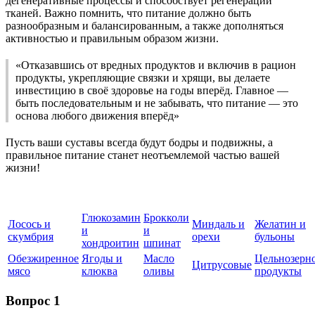
дегенеративные процессы и способствует регенерации
тканей. Важно помнить, что питание должно быть
разнообразным и балансированным, а также дополняться
активностью и правильным образом жизни.
«Отказавшись от вредных продуктов и включив в рацион
продукты, укрепляющие связки и хрящи, вы делаете
инвестицию в своё здоровье на годы вперёд. Главное —
быть последовательным и не забывать, что питание — это
основа любого движения вперёд»
Пусть ваши суставы всегда будут бодры и подвижны, а
правильное питание станет неотъемлемой частью вашей
жизни!
Глюкозамин
Брокколи
Лосось и
Миндаль и
Желатин и
и
и
скумбрия
орехи
бульоны
хондроитин
шпинат
Обезжиренное
Ягоды и
Масло
Цельнозерн
Цитрусовые
мясо
клюква
оливы
продукты
Вопрос 1