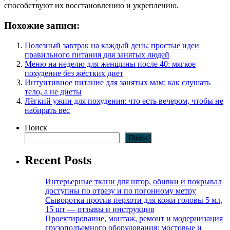
способствуют их восстановлению и укреплению.
Похожие записи:
Полезный завтрак на каждый день: простые идеи
правильного питания для занятых людей
Меню на неделю для женщины после 40: мягкое
похудение без жёстких диет
Интуитивное питание для занятых мам: как слушать
тело, а не диеты
Лёгкий ужин для похудения: что есть вечером, чтобы не
набирать вес
Поиск
Поиск
Recent Posts
Интерьерные ткани для штор, обивки и покрывал
доступны по отрезу и по погонному метру
Сыворотка против перхоти для кожи головы 5 мл,
15 шт — отзывы и инструкция
Проектирование, монтаж, ремонт и модернизация
грузоподъемного оборудования: мостовые и