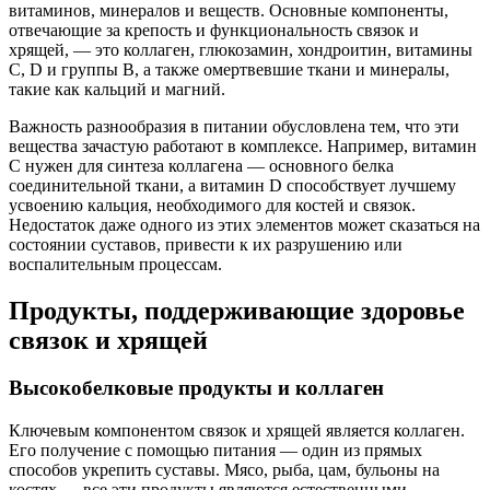
витаминов, минералов и веществ. Основные компоненты,
отвечающие за крепость и функциональность связок и
хрящей, — это коллаген, глюкозамин, хондроитин, витамины
C, D и группы B, а также омертвевшие ткани и минералы,
такие как кальций и магний.
Важность разнообразия в питании обусловлена тем, что эти
вещества зачастую работают в комплексе. Например, витамин
C нужен для синтеза коллагена — основного белка
соединительной ткани, а витамин D способствует лучшему
усвоению кальция, необходимого для костей и связок.
Недостаток даже одного из этих элементов может сказаться на
состоянии суставов, привести к их разрушению или
воспалительным процессам.
Продукты, поддерживающие здоровье
связок и хрящей
Высокобелковые продукты и коллаген
Ключевым компонентом связок и хрящей является коллаген.
Его получение с помощью питания — один из прямых
способов укрепить суставы. Мясо, рыба, цам, бульоны на
костях — все эти продукты являются естественными