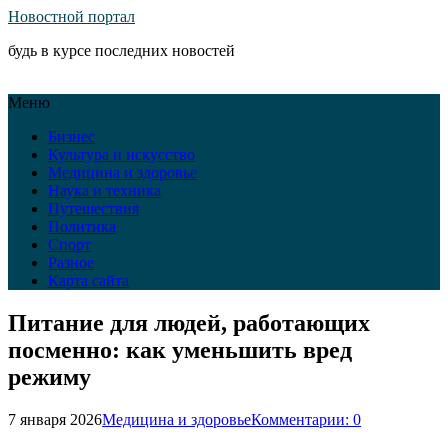
Новостной портал
будь в курсе последних новостей
Меню
Бизнес
Культура и искусство
Медицина и здоровье
Наука и техника
Путешествия
Политика
Спорт
Разное
Карта сайта
Питание для людей, работающих
посменно: как уменьшить вред
режиму
7 января 2026
Медицина и здоровье
Комментарии: 0