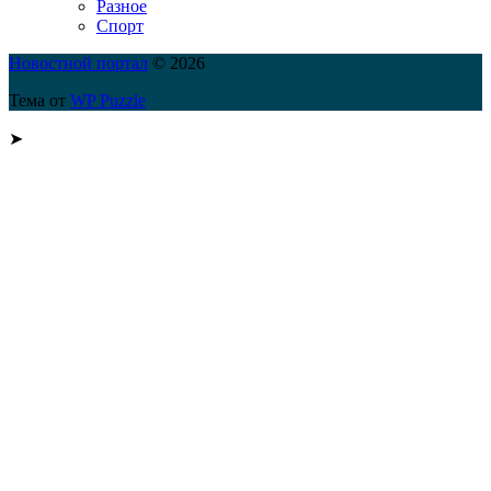
Разное
Спорт
Новостной портал
© 2026
Тема от
WP Puzzle
➤