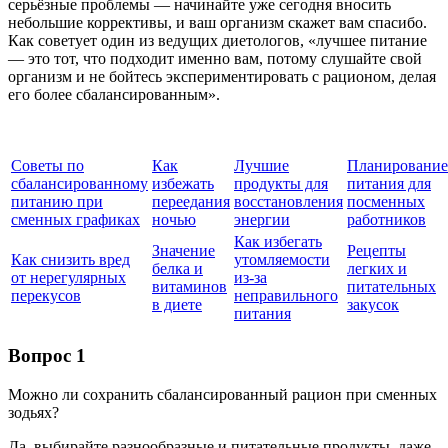
серьёзные проблемы — начинайте уже сегодня вносить
небольшие коррективы, и ваш организм скажет вам спасибо.
Как советует один из ведущих диетологов, «лучшее питание
— это тот, что подходит именно вам, потому слушайте свой
организм и не бойтесь экспериментировать с рационом, делая
его более сбалансированным».
Советы по
Как
Лучшие
Планирование
сбалансированному
избежать
продукты для
питания для
питанию при
переедания
восстановления
посменных
сменных графиках
ночью
энергии
работников
Как избегать
Значение
Рецепты
Как снизить вред
утомляемости
белка и
легких и
от нерегулярных
из-за
витаминов
питательных
перекусов
неправильного
в диете
закусок
питания
Вопрос 1
Можно ли сохранить сбалансированный рацион при сменных
зодьях?
Да, выбирайте разнообразные и питательные продукты, даже