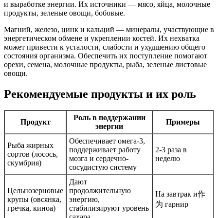
и выработке энергии. Их источники — мясо, яйца, молочные
продукты, зеленые овощи, бобовые.
Магний, железо, цинк и кальций — минералы, участвующие в
энергетическом обмене и укреплении костей. Их нехватка
может привести к усталости, слабости и ухудшению общего
состояния организма. Обеспечить их поступление помогают
орехи, семена, молочные продукты, рыба, зеленые листовые
овощи.
Рекомендуемые продукты и их роль
Роль в поддержании
Продукт
Примеры
энергии
Обеспечивает омега-3,
Рыба жирных
поддерживает работу
2-3 раза в
сортов (лосось,
мозга и сердечно-
неделю
скумбрия)
сосудистую систему
Дают
Цельнозерновые
продолжительную
На завтрак и作
крупы (овсянка,
энергию,
为 гарнир
гречка, киноа)
стабилизируют уровень
сахара