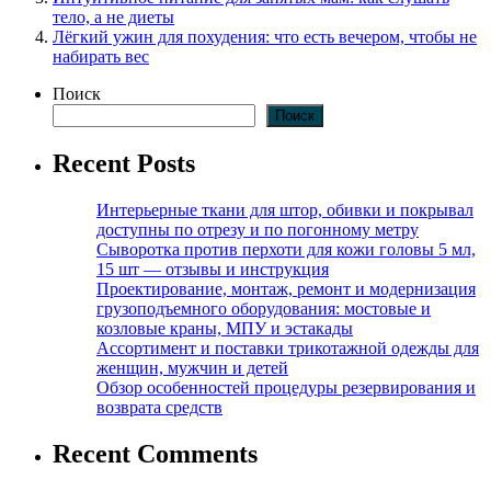
тело, а не диеты
Лёгкий ужин для похудения: что есть вечером, чтобы не
набирать вес
Поиск
Поиск
Recent Posts
Интерьерные ткани для штор, обивки и покрывал
доступны по отрезу и по погонному метру
Сыворотка против перхоти для кожи головы 5 мл,
15 шт — отзывы и инструкция
Проектирование, монтаж, ремонт и модернизация
грузоподъемного оборудования: мостовые и
козловые краны, МПУ и эстакады
Ассортимент и поставки трикотажной одежды для
женщин, мужчин и детей
Обзор особенностей процедуры резервирования и
возврата средств
Recent Comments