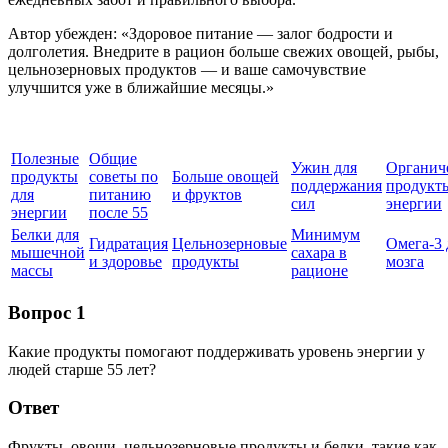
Автор убежден: «Здоровое питание — залог бодрости и
долголетия. Внедрите в рацион больше свежих овощей, рыбы,
цельнозерновых продуктов — и ваше самочувствие
улучшится уже в ближайшие месяцы.»
Полезные
Общие
Ужин для
Органич
продукты
советы по
Больше овощей
поддержания
продукт
для
питанию
и фруктов
сил
энергии
энергии
после 55
Белки для
Минимум
Гидратация
Цельнозерновые
Омега-3 
мышечной
сахара в
и здоровье
продукты
мозга
массы
рационе
Вопрос 1
Какие продукты помогают поддерживать уровень энергии у
людей старше 55 лет?
Ответ
Фрукты, овощи, цельнозерновые продукты и белки, такие как