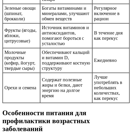
Зеленые овощи
Богаты витаминами и
Регулярное
(шпинат,
минералами, улучшают
включение в
брокколи)
обмен веществ
рацион
Источник витаминов и
Фрукты (ягоды,
антиоксидантов,
В течение дня
яблоки,
помогают бороться с
как перекус
цитрусовые)
усталостью
Молочные
Обеспечивают кальций
продукты
и витамин D,
Ежедневно
(кефир, йогурт,
поддерживают костную
твердые сыры)
структуру
Лучше
Содержат полезные
употреблять в
жиры и белки, дают
Орехи и семена
небольших
энергию на долгое
количествах,
время
как перекус
Особенности питания для
профилактики возрастных
заболеваний