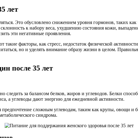
5 лет
ляться. Это обусловлено снижением уровня гормонов, таких как 
 склонность к набору веса, ухудшению состояния кожи, выпаден
зить эти негативные проявления.
т такие факторы, как стресс, недостаток физической активност
итаться, но и уделять внимание образу жизни в целом. Правильн
н после 35 лет
жно следить за балансом белков, жиров и углеводов. Белки спо
са, а углеводы дают энергию для ежедневной активности.
я предпочтение сложным углеводам, таким как крупы, овощи и б
 метаболического синдрома.
минов