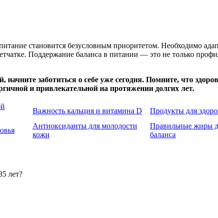
 питание становится безусловным приоритетом. Необходимо адап
чатке. Поддержание баланса в питании — это не только профила
, начните заботиться о себе уже сегодня. Помните, что здор
гичной и привлекательной на протяжении долгих лет.
ой
Важность кальция и витамина D
Продукты для здоро
Антиоксиданты для молодости
Правильные жиры д
ровья
кожи
баланса
35 лет?