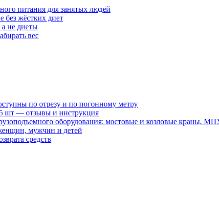
ного питания для занятых людей
е без жёстких диет
 а не диеты
абирать вес
оступны по отрезу и по погонному метру
15 шт — отзывы и инструкция
рузоподъемного оборудования: мостовые и козловые краны, МП
женщин, мужчин и детей
зврата средств