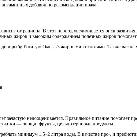
е витаминных добавок по рекомендации врача.
зависит от рациона. В этот период увеличивается риск развития
енных жиров и высоким содержанием полезных жиров помогает 
адо и рыбу, богатую Омега-3 жирными кислотами. Также важна у
а
ет зачастую недооценивается. Правильное питание помогает пре
летчатки — овощи, фрукты, цельнозерновые продукты.
реблять минимум 1,5–2 литра воды. В качестве про-, и пребио