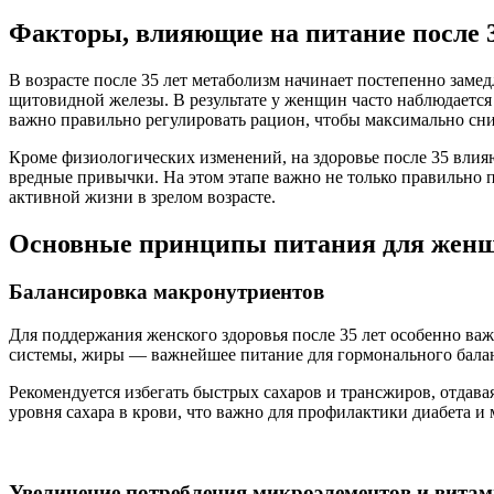
Факторы, влияющие на питание после 3
В возрасте после 35 лет метаболизм начинает постепенно замед
щитовидной железы. В результате у женщин часто наблюдается
важно правильно регулировать рацион, чтобы максимально сни
Кроме физиологических изменений, на здоровье после 35 влияю
вредные привычки. На этом этапе важно не только правильно п
активной жизни в зрелом возрасте.
Основные принципы питания для женщи
Балансировка макронутриентов
Для поддержания женского здоровья после 35 лет особенно ва
системы, жиры — важнейшее питание для гормонального балан
Рекомендуется избегать быстрых сахаров и трансжиров, отдава
уровня сахара в крови, что важно для профилактики диабета и
Увеличение потребления микроэлементов и вита