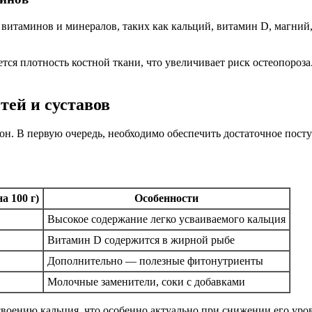
о витаминов и минералов, таких как кальций, витамин D, магни
тся плотность костной ткани, что увеличивает риск остеопороз
тей и суставов
цион. В первую очередь, необходимо обеспечить достаточное пос
а 100 г)
Особенности
Высокое содержание легко усваиваемого кальция
Витамин D содержится в жирной рыбе
Дополнительно — полезные фитонутриенты
Молочные заменители, соки с добавками
оению кальция, что особенно актуально при снижении его уровн