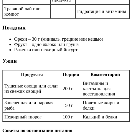
Травяной чай или
—
Гидратация и витамины
компот
Полдник
Орехи – 30 г (миндаль, грецкие или кешью)
Фрукт – одно яблоко или груша
Ряженка или нежирный йогурт
Ужин
Продукты
Порция
Комментарий
Витамины и
Тушеные овощи или салат
200 г
клетчатка для
из свежих овощей
восстановления
Запеченная или паровая
Полезные жиры и
150 г
рыба
белки
Нежирный творог
100 г
Кальций и белки
Советы по организации питания