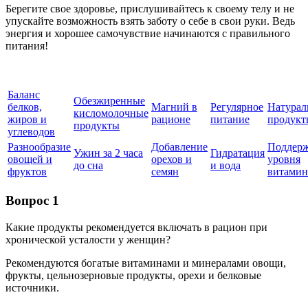
Берегите свое здоровье, прислушивайтесь к своему телу и не
упускайте возможность взять заботу о себе в свои руки. Ведь
энергия и хорошее самочувствие начинаются с правильного
питания!
Баланс
Обезжиренные
белков,
Магний в
Регулярное
Натурал
кисломолочные
жиров и
рационе
питание
продукт
продукты
углеводов
Разнообразие
Добавление
Поддер
Ужин за 2 часа
Гидратация
овощей и
орехов и
уровня
до сна
и вода
фруктов
семян
витамин
Вопрос 1
Какие продукты рекомендуется включать в рацион при
хронической усталости у женщин?
Рекомендуются богатые витаминами и минералами овощи,
фрукты, цельнозерновые продукты, орехи и белковые
источники.