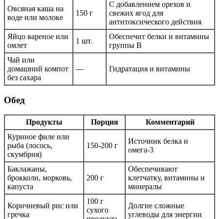
С добавлением орехов и
Овсяная каша на
150 г
свежих ягод для
воде или молоке
антитоксического действия
Яйцо вареное или
Обеспечит белки и витамины
1 шт.
омлет
группы В
Чай или
домашний компот
—
Гидратация и витамины
без сахара
Обед
Продукты
Порция
Комментарий
Куриное филе или
Источник белка и
рыба (лосось,
150-200 г
омега-3
скумбрия)
Баклажаны,
Обеспечивают
брокколи, морковь,
200 г
клетчатку, витамины и
капуста
минералы
100 г
Коричневый рис или
Долгие сложные
сухого
гречка
углеводы для энергии
продукта