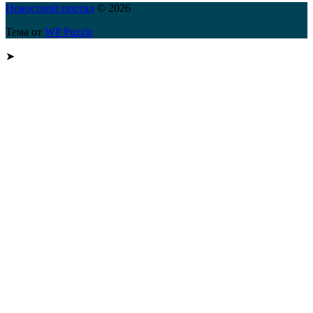
Новостной портал
© 2026
Тема от
WP Puzzle
➤