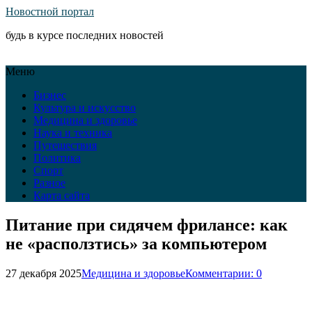
Новостной портал
будь в курсе последних новостей
Меню
Бизнес
Культура и искусство
Медицина и здоровье
Наука и техника
Путешествия
Политика
Спорт
Разное
Карта сайта
Питание при сидячем фрилансе: как
не «расползтись» за компьютером
27 декабря 2025
Медицина и здоровье
Комментарии: 0