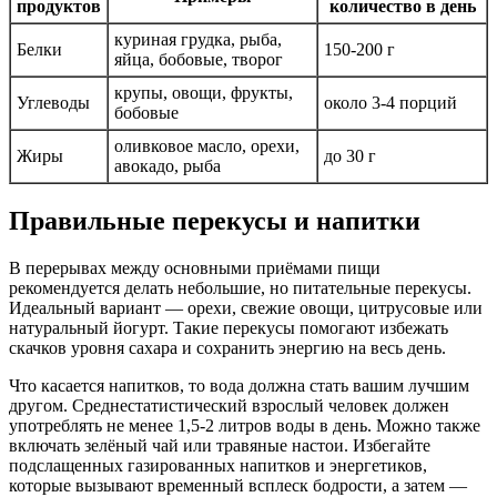
продуктов
количество в день
куриная грудка, рыба,
Белки
150-200 г
яйца, бобовые, творог
крупы, овощи, фрукты,
Углеводы
около 3-4 порций
бобовые
оливковое масло, орехи,
Жиры
до 30 г
авокадо, рыба
Правильные перекусы и напитки
В перерывах между основными приёмами пищи
рекомендуется делать небольшие, но питательные перекусы.
Идеальный вариант — орехи, свежие овощи, цитрусовые или
натуральный йогурт. Такие перекусы помогают избежать
скачков уровня сахара и сохранить энергию на весь день.
Что касается напитков, то вода должна стать вашим лучшим
другом. Среднестатистический взрослый человек должен
употреблять не менее 1,5-2 литров воды в день. Можно также
включать зелёный чай или травяные настои. Избегайте
подслащенных газированных напитков и энергетиков,
которые вызывают временный всплеск бодрости, а затем —