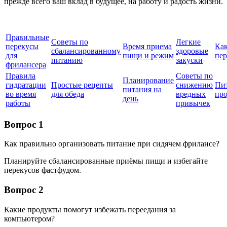
прежде всего ваш вклад в будущее, на работу и радость жизни.
Правильные
Советы по
Легкие
перекусы
Время приема
Как
сбалансированному
здоровые
для
пищи и режим
пер
питанию
закуски
фрилансера
Правила
Советы по
Планирование
гидратации
Простые рецепты
снижению
Пи
питания на
во время
для обеда
вредных
про
день
работы
привычек
Вопрос 1
Как правильно организовать питание при сидячем фрилансе?
Планируйте сбалансированные приёмы пищи и избегайте
перекусов фастфудом.
Вопрос 2
Какие продукты помогут избежать переедания за
компьютером?