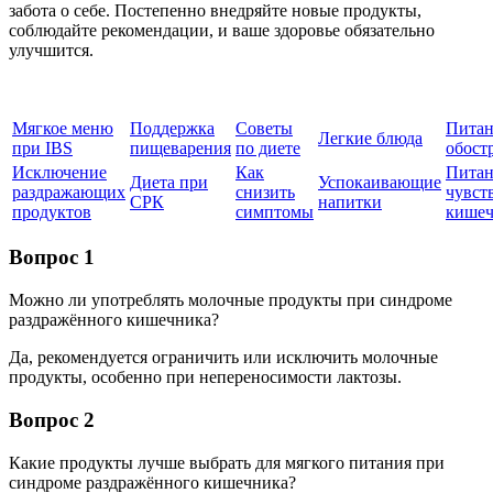
забота о себе. Постепенно внедряйте новые продукты,
соблюдайте рекомендации, и ваше здоровье обязательно
улучшится.
Мягкое меню
Поддержка
Советы
Питан
Легкие блюда
при IBS
пищеварения
по диете
обост
Исключение
Как
Питан
Диета при
Успокаивающие
раздражающих
снизить
чувст
СРК
напитки
продуктов
симптомы
кишеч
Вопрос 1
Можно ли употреблять молочные продукты при синдроме
раздражённого кишечника?
Да, рекомендуется ограничить или исключить молочные
продукты, особенно при непереносимости лактозы.
Вопрос 2
Какие продукты лучше выбрать для мягкого питания при
синдроме раздражённого кишечника?