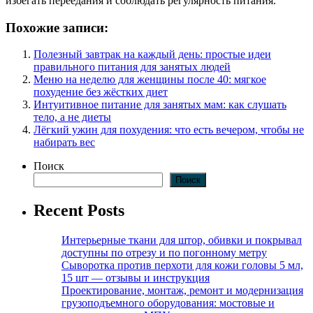
избегать переедания и соблюдать регулярность питания.
Похожие записи:
Полезный завтрак на каждый день: простые идеи
правильного питания для занятых людей
Меню на неделю для женщины после 40: мягкое
похудение без жёстких диет
Интуитивное питание для занятых мам: как слушать
тело, а не диеты
Лёгкий ужин для похудения: что есть вечером, чтобы не
набирать вес
Поиск
Поиск
Recent Posts
Интерьерные ткани для штор, обивки и покрывал
доступны по отрезу и по погонному метру
Сыворотка против перхоти для кожи головы 5 мл,
15 шт — отзывы и инструкция
Проектирование, монтаж, ремонт и модернизация
грузоподъемного оборудования: мостовые и