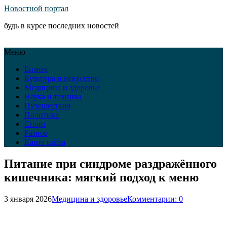
Новостной портал
будь в курсе последних новостей
Меню
Бизнес
Культура и искусство
Медицина и здоровье
Наука и техника
Путешествия
Политика
Спорт
Разное
Карта сайта
Питание при синдроме раздражённого
кишечника: мягкий подход к меню
3 января 2026
Медицина и здоровье
Комментарии: 0