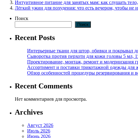
Интуитивное питание для занятых мам: как слушать тело,
Лёгкий ужин для похудения: что есть вечером, чтобы не н
Поиск
Поиск
Recent Posts
Интерьерные ткани для штор, обивки и покрывал д
Сыворотка против перхоти для кожи головы 5 мл, 
Проектирование, монтаж, ремонт и модернизация г
Ассортимент и поставки трикотажной одежды для 
Обзор особенностей процедуры резервирования и во
Recent Comments
Нет комментариев для просмотра.
Archives
Август 2026
Июль 2026
Июнь 2026