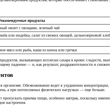
Рекомендуемые продукты
чный омлет с овощами, зеленый чай
рыба или индейка, салат из свежих овощей, цельнозерновой хлеб
ое мясо или рыба, каша из киноа или гречки
родуктов, вызывающих всплески сахара в крови: сладости, вып
ющему падению — и, как результат, раздражительности и снижен
ентов
 в организме. Обезвоживание ведет к ухудшению концентрации,
день, а при интенсивных физических нагрузках — еще больше.
т пропускать приемы пищи, особенно завтрак, поскольку именно
дов настроения.