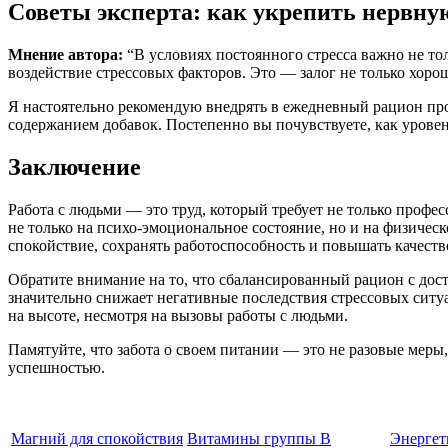
Советы эксперта: как укрепить нервну
Мнение автора:
“В условиях постоянного стресса важно не то
воздействие стрессовых факторов. Это — залог не только хорош
Я настоятельно рекомендую внедрять в ежедневный рацион про
содержанием добавок. Постепенно вы почувствуете, как урове
Заключение
Работа с людьми — это труд, который требует не только проф
не только на психо-эмоциональное состояние, но и на физиче
спокойствие, сохранять работоспособность и повышать качеств
Обратите внимание на то, что сбалансированный рацион с до
значительно снижает негативные последствия стрессовых ситу
на высоте, несмотря на вызовы работы с людьми.
Памятуйте, что забота о своем питании — это не разовые мер
успешностью.
Магний для спокойствия
Витамины группы B
Энергет