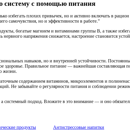
ю систему с помощью питания
лько избегать плохих привычек, но и активно включать в рацио
его самочувствия, но и эффективности в работе.”
дукты, богатые магнием и витаминами группы B, а также избег
нь нервного напряжения снижается, настроение становится усто
ессиональных навыков, но и внутренней устойчивости. Постоянн
ское здоровье. Правильное питание — важнейшая составляющая п
о жизни.
статочным содержанием витаминов, микроэлементов и полиненас
аций. Не забывайте о регулярности питания и соблюдении режим
ы, а системный подход. Вложите в это внимание — и оно обяза
ические продукты
Антистрессовые напитки