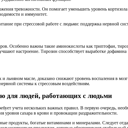
ения тревожности. Он помогает уменьшить уровень кортизола и
водимости и иммунитет.
еров. Особенно важны такие аминокислоты как триптофан, тиро
 улучшают настроение. Тирозин способствует выработке дофами
 и льняном масле, доказано снижают уровень воспаления в моз
нервной системы к стрессовым воздействиям.
ю для людей, работающих с людьми
ребует учета нескольких важных правил. В первую очередь, нео
я уровня сахара в крови и провокации раздражительности.
зные продукты, богатые витаминами и минералами. Следует отд
 цельнозерновым продуктам, которые обеспечивают стабильный 