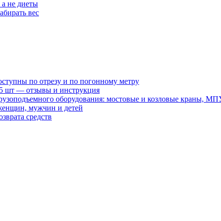
 а не диеты
абирать вес
оступны по отрезу и по погонному метру
15 шт — отзывы и инструкция
рузоподъемного оборудования: мостовые и козловые краны, МП
женщин, мужчин и детей
зврата средств