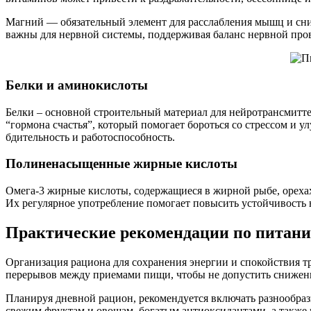
Магний — обязательный элемент для расслабления мышц и сниж
важны для нервной системы, поддерживая баланс нервной про
Белки и аминокислоты
Белки – основной строительный материал для нейротрансмитт
“гормона счастья”, который помогает бороться со стрессом и
бдительность и работоспособность.
Полиненасыщенные жирные кислоты
Омега-3 жирные кислоты, содержащиеся в жирной рыбе, орехах
Их регулярное употребление помогает повысить устойчивость 
Практические рекомендации по питани
Организация рациона для сохранения энергии и спокойствия т
перерывов между приемами пищи, чтобы не допустить снижени
Планируя дневной рацион, рекомендуется включать разнообра
свежим фруктам и овощам, богатым антиоксидантами, а также