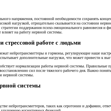
ального напряжения, постоянной необходимости сохранять конц
окой нагрузкой, отрицательно сказывается на состоянии нервн
 стратегии поддержания психо-эмоционального равновесия и физ
 влияет на работу нервной системы.
и стрессовой работе с людьми
лежат нейротрансмиттеры и гормоны, регулирующие наше настро
спытывает дополнительные нагрузки, что может привести к вы
собствует нормализации работы нервной системы. Правильные п
осстановлению сил после тяжелого рабочего дня. Важно понять,
ии нервной системы.
ервной системы
стве нейротрансмиттеров, таких как серотонин и дофамин, отве
 и ухудшению когнитивных функций.