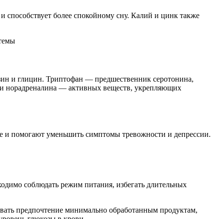
 способствует более спокойному сну. Калий и цинк также
зин и глицин. Триптофан — предшественник серотонина,
на и норадреналина — активных веществ, укрепляющих
ге и помогают уменьшить симптомы тревожности и депрессии.
бходимо соблюдать режим питания, избегать длительных
авать предпочтение минимально обработанным продуктам,
уровень глюкозы в крови.