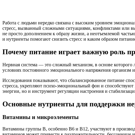
Работа с людьми нередко связана с высоким уровнем эмоцион
стресс, вызванный сложными ситуациями, конфликтами или выс
не просто дополнением к образу жизни, а неотъемлемой частью
и нутриенты помогают снизить стресс и каким образом питание
Почему питание играет важную роль пр
Нервная система — это сложный механизм, в основе которого 
условиях постоянного эмоционального напряжения организм и
Исследования показывают, что сбалансированное питание спо
стресса, укрепляют психо-эмоциональный фон и способствуют в
энергии, но и инструмент регуляции настроения и стабилизац
Основные нутриенты для поддержки н
Витамины и микроэлементы
Витамины группы B, особенно B6 и B12, участвуют в производ
витаминов может привести к раздражительности, бессоннице