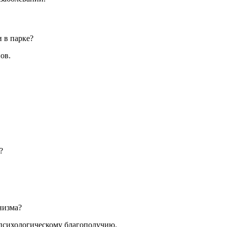
 в парке?
ов.
?
низма?
психологическому благополучию.