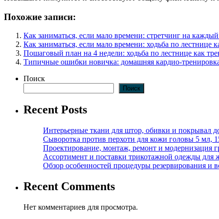
Похожие записи:
Как заниматься, если мало времени: стретчинг на каждый
Как заниматься, если мало времени: ходьба по лестнице 
Пошаговый план на 4 недели: ходьба по лестнице как тр
Типичные ошибки новичка: домашняя кардио-тренировка
Поиск
Поиск
Recent Posts
Интерьерные ткани для штор, обивки и покрывал д
Сыворотка против перхоти для кожи головы 5 мл, 
Проектирование, монтаж, ремонт и модернизация г
Ассортимент и поставки трикотажной одежды для 
Обзор особенностей процедуры резервирования и во
Recent Comments
Нет комментариев для просмотра.