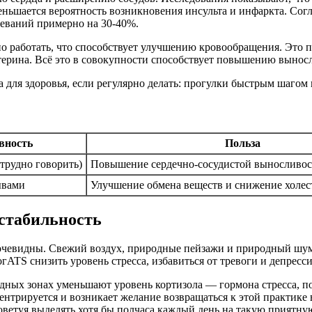
еньшается вероятность возникновения инсульта и инфаркта. Сог
леваний примерно на 30-40%.
работать, что способствует улучшению кровообращения. Это по
терина. Всё это в совокупности способствует повышению выносл
вность
Польза
трудно говорить)
Повышение сердечно-сосудистой выносливост
ывами
Улучшение обмена веществ и снижение холес
стабильность
очевидны. Свежий воздух, природные пейзажи и природный шум 
ATS снизить уровень стресса, избавиться от тревоги и депресс
дных зонах уменьшают уровень кортизола — гормона стресса, п
ентрируется и возникает желание возвращаться к этой практике 
советуя выделять хотя бы полчаса каждый день на такую приятн