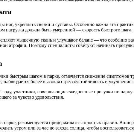
рата
ы ног, укреплять связки и суставы. Особенно важна эта практи
том нагрузка должна быть умеренной — скорость быстрого шага
крепляют мышечную ткань и улучшают баланс — что особенно ва
чной атрофии. Поэтому специалисты советуют начинать прогулк
а
гулки быстрым шагом в парке, отмечается снижение симптомов т
, наблюдается более высокая стрессоустойчивость и улучшение 
 году, участники, совершающие ежедневные прогулки по парку 
щего за чувство удовольствия.
в парке, рекомендуется придерживаться простых правил. Во-пер
одить утром или за час до захода солнца, чтобы воспользовать