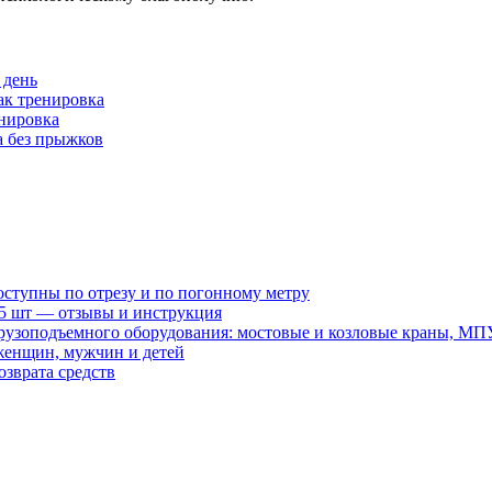
 день
как тренировка
енировка
 без прыжков
оступны по отрезу и по погонному метру
15 шт — отзывы и инструкция
рузоподъемного оборудования: мостовые и козловые краны, МП
женщин, мужчин и детей
зврата средств