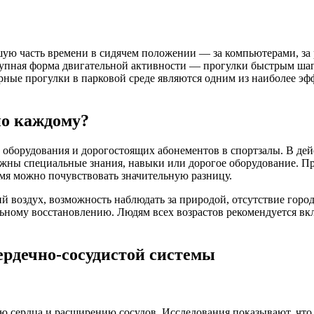
шую часть времени в сидячем положении — за компьютерами, за
ступная форма двигательной активности — прогулки быстрым ша
ярные прогулки в парковой среде являются одним из наиболее э
но каждому?
, оборудования и дорогостоящих абонементов в спортзалы. В д
ужны специальные знания, навыки или дорогое оборудование. Пр
мя можно почувствовать значительную разницу.
ий воздух, возможность наблюдать за природой, отсутствие горо
ному восстановлению. Людям всех возрастов рекомендуется вкл
ердечно-сосудистой системы
 сердца и расширению сосудов. Исследования показывают, что 