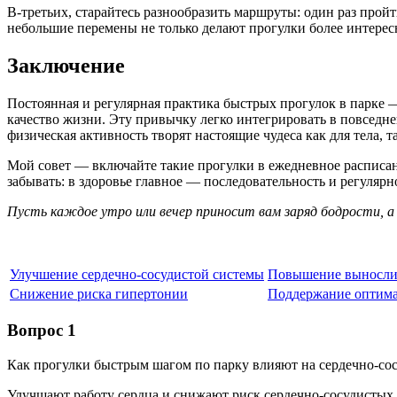
В-третьих, старайтесь разнообразить маршруты: один раз прой
небольшие перемены не только делают прогулки более интере
Заключение
Постоянная и регулярная практика быстрых прогулок в парке 
качество жизни. Эту привычку легко интегрировать в повседне
физическая активность творят настоящие чудеса как для тела, та
Мой совет — включайте такие прогулки в ежедневное расписание
забывать: в здоровье главное — последовательность и регулярн
Пусть каждое утро или вечер приносит вам заряд бодрости, а
Улучшение сердечно-сосудистой системы
Повышение выносли
Снижение риска гипертонии
Поддержание оптима
Вопрос 1
Как прогулки быстрым шагом по парку влияют на сердечно-со
Улучшают работу сердца и снижают риск сердечно-сосудистых 