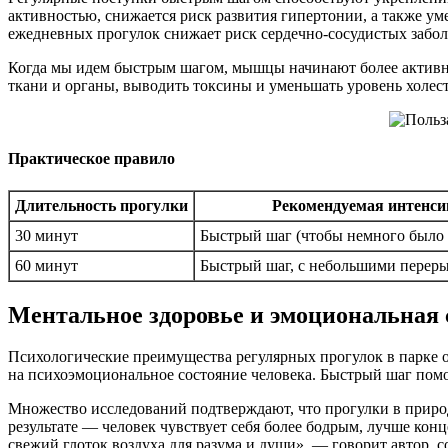
активностью, снижается риск развития гипертонии, а также ум
ежедневных прогулок снижает риск сердечно-сосудистых забо
Когда мы идем быстрым шагом, мышцы начинают более активно 
ткани и органы, выводить токсины и уменьшать уровень холес
Практическое правило
Длительность прогулки
Рекомендуемая интенси
30 минут
Быстрый шаг (чтобы немного было 
60 минут
Быстрый шаг, с небольшими перер
Ментальное здоровье и эмоциональная 
Психологические преимущества регулярных прогулок в парке 
на психоэмоциональное состояние человека. Быстрый шаг помог
Множество исследований подтверждают, что прогулки в приро
результате — человек чувствует себя более бодрым, лучше конц
свежий глоток воздуха для разума и души», — говорит автор, 