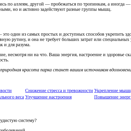
тись по аллеям, другой — пробежаться по тропинкам, а иногда —
сными, но и активно задействуют разные группы мышц.
— это один из самых простых и доступных способов укрепить зд
вную рутину, и она не требует больших затрат или специальных 
к и для разума.
, несмотря ни на что. Ваша энергия, настроение и здоровье ска
ость.
 природная красота парка станет вашим источником вдохновени
вости
Снижение стресса и тревожности
Укрепление мышц
льного веса
Улучшение настроения
Повышение энер
судистую систему?
заболеваний.