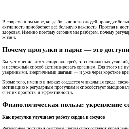
В современном мире, когда большинство людей проводят боль
активность приобретает всё большую важность. Простая и до
здоровья. Именно поэтому сегодня мы разберем, почему регул
жизни.
Почему прогулки в парке — это доступ
Бытует мнение, что тренировки требуют специальных условий
и несложный способ активизировать организм. Для этого не н
уверенными, энергичными шагами — и уже через короткое вре
Кроме того, именно в парках создается уникальная среда: свеж
мотивацию к регулярным прогулкам и способствует эмоциональ
счет их простоты и эффективности.
Физиологическая польза: укрепление с
Как прогулки улучшают работу сердца и сосудов
Регулярные поступки быстрым шагом способствуют укреплению