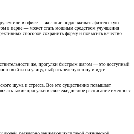
 рулем или в офисе — желание поддерживать физическую
гом в парке — может стать мощным средством улучшения
ффективных способов сохранить форму и повысить качество
ействительности же, прогулки быстрым шагом — это доступный
осто выйти на улицу, выбрать зеленую зону и идти
дского шума и стресса. Все это существенно повышает
ючать такие прогулки в свое ежедневное расписание именно за
у людей, регулярно занимающихся такой физической