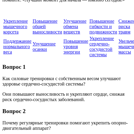
Укрепление
Повышение
Улучшение
Повышение
Сниже
мышечного
общей
обмена
гибкости и
риска
корсета
выносливости
веществ
подвижности
травм
Укрепление
Поддержание
Повышение
Увельч
Улучшение
сердечно-
нормального
уровня
мышеч
осанки
сосудистой
веса
энергии
массы
системы
Вопрос 1
Как силовые тренировки с собственным весом улучшают
здоровье сердечно-сосудистой системы?
Они повышают выносливость и укрепляют сердце, снижая
риск сердечно-сосудистых заболеваний.
Вопрос 2
Почему регулярные тренировки помогают укрепить опорно-
двигательный аппарат?