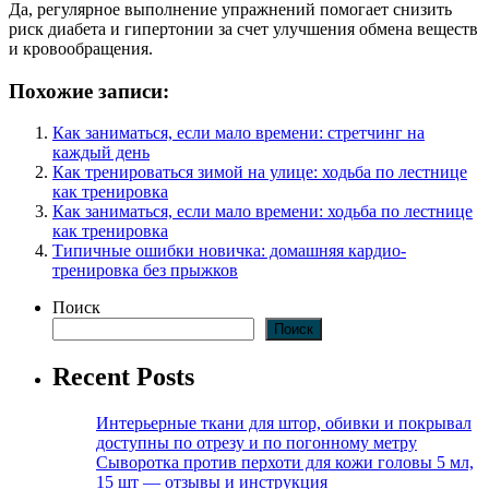
Да, регулярное выполнение упражнений помогает снизить
риск диабета и гипертонии за счет улучшения обмена веществ
и кровообращения.
Похожие записи:
Как заниматься, если мало времени: стретчинг на
каждый день
Как тренироваться зимой на улице: ходьба по лестнице
как тренировка
Как заниматься, если мало времени: ходьба по лестнице
как тренировка
Типичные ошибки новичка: домашняя кардио-
тренировка без прыжков
Поиск
Поиск
Recent Posts
Интерьерные ткани для штор, обивки и покрывал
доступны по отрезу и по погонному метру
Сыворотка против перхоти для кожи головы 5 мл,
15 шт — отзывы и инструкция