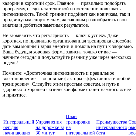
калории в короткий срок. Главное — правильно подобрать
программу, следить за техникой и постепенно повышать
интенсивность. Такой тренинг подойдет как новичкам, так и
продвинутым спортсменам, желающим разнообразить свои
занятия и добиться заметных результатов.
Не забывайте, что регулярность — ключ к успеху. Даже
короткая, но правильно организованная тренировка способна
дать вам мощный заряд энергии и помочь на пути к здоровью.
Ваша будущая хорошая форма зависит только от вас —
начните сегодня и почувствуйте разницу уже через несколько
недель!
Помните: «Достаточная интенсивность и правильное
восстановление — основные факторы эффективности любой
тренировки». Следуйте этим простым советам, и путь к
здоровью и хорошей физической форме станет намного яснее
и приятнее.
План
Интервальный
Упражнения
тренировки
Преимущества
Сов
бег для
на дорожке за
на
интервального
бы
начинающих
30 минут
интервальной
бега
вос