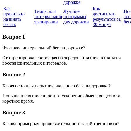
дорожке
Как
Как
Темпы для
Лучшие
По
правильно
достигнуть
интервальной
программы
эки
начинать
результатов за
тренировки
для дорожки
бег
бегать
30 минут
Вопрос 1
Что такое интервальный бег на дорожке?
Это тренировка, состоящая из чередования интенсивных и
восстановительных интервалов.
Вопрос 2
Какая основная цель интервального бега на дорожке?
Повышение выносливости и ускорение обмена веществ за
короткое время.
Вопрос 3
Какова примерная продолжительность такой тренировки?