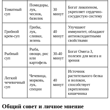
Помидоры,
Богат ликопеном,
Томатный
лук,
30
укрепляет сердечно-
суп
чеснок,
минут
сосудистую систему
базилик
Грибы,
Улучшают
Грибной
лук,
40
иммунитет, обладают
крем-суп
сливки,
минут
антиоксидантными
зелень
свойствами
Рыба,
Богат Омега-3,
Рыбный
овощи, рис
30-40
полезен для мозга и
суп
или
минут
зрения
картофель
Источник
Чечевица,
растительного белка
Легкий
морковь,
40
и волокон,
чечевичный
лук,
минут
способствует
суп
специи
укреплению
кишечника
Общий совет и личное мнение