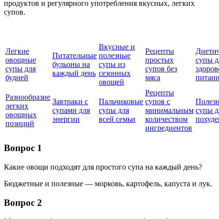
продуктов и регулярного употребления вкусных, легких
супов.
Вкусные и
Легкие
Рецепты
Диети
Питательные
полезные
овощные
простых
супы д
бульоны на
супы из
супы для
супов без
здоров
каждый день
сезонных
будней
мяса
питан
овощей
Рецепты
Разнообразие
Завтраки с
Пальчиковые
супов с
Полез
легких
супами для
супы для
минимальным
супы д
овощных
энергии
всей семьи
количеством
похуде
позиций
ингредиентов
Вопрос 1
Какие овощи подходят для простого супа на каждый день?
Бюджетные и полезные — морковь, картофель, капуста и лук.
Вопрос 2