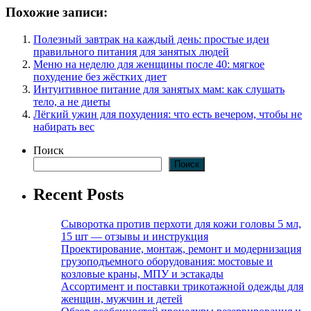
Похожие записи:
Полезный завтрак на каждый день: простые идеи
правильного питания для занятых людей
Меню на неделю для женщины после 40: мягкое
похудение без жёстких диет
Интуитивное питание для занятых мам: как слушать
тело, а не диеты
Лёгкий ужин для похудения: что есть вечером, чтобы не
набирать вес
Поиск
Поиск
Recent Posts
Сыворотка против перхоти для кожи головы 5 мл,
15 шт — отзывы и инструкция
Проектирование, монтаж, ремонт и модернизация
грузоподъемного оборудования: мостовые и
козловые краны, МПУ и эстакады
Ассортимент и поставки трикотажной одежды для
женщин, мужчин и детей