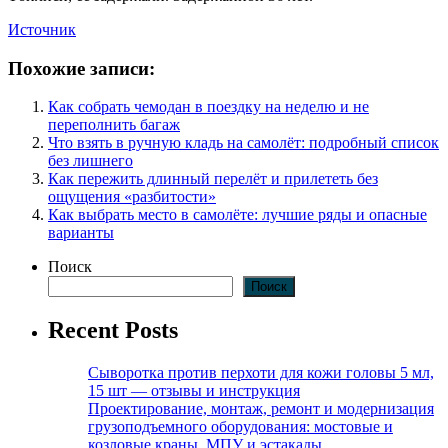
Источник
Похожие записи:
Как собрать чемодан в поездку на неделю и не
переполнить багаж
Что взять в ручную кладь на самолёт: подробный список
без лишнего
Как пережить длинный перелёт и прилететь без
ощущения «разбитости»
Как выбрать место в самолёте: лучшие ряды и опасные
варианты
Поиск
Поиск
Recent Posts
Сыворотка против перхоти для кожи головы 5 мл,
15 шт — отзывы и инструкция
Проектирование, монтаж, ремонт и модернизация
грузоподъемного оборудования: мостовые и
козловые краны, МПУ и эстакады