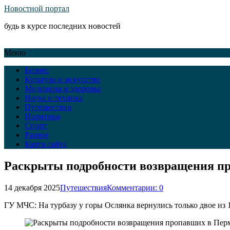
Новостной портал
будь в курсе последних новостей
Меню
Бизнес
Культура и искусство
Медицина и здоровье
Наука и техника
Путешествия
Политика
Спорт
Разное
Карта сайта
Раскрыты подробности возвращения пр
14 декабря 2025
Путешествия
Комментарии: 0
ГУ МЧС: На турбазу у горы Ослянка вернулись только двое из 