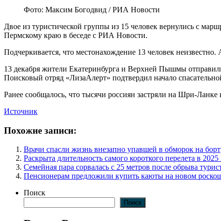
Фото: Максим Богодвид / РИА Новости
Двое из туристической группы из 15 человек вернулись с марш
Пермскому краю в беседе с РИА Новости.
Подчеркивается, что местонахождение 13 человек неизвестно. 
13 декабря жители Екатеринбурга и Верхней Пышмы отправились
Поисковый отряд «ЛизаАлерт» подтвердил начало спасательно
Ранее сообщалось, что тысячи россиян застряли на Шри-Ланке 
Источник
Похожие записи:
Врачи спасли жизнь внезапно упавшей в обморок на борт
Раскрыта длительность самого короткого перелета в 2025
Семейная пара сорвалась с 25 метров после обрыва турис
Пенсионерам предложили купить каюты на новом роскош
Поиск
Поиск