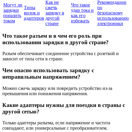
Как не
Рекомендации
Могут ли
Что такое
Типы
сжечь
по
зарядки
удар тока и
вилок и
зарядку в
безопасному
поразить
как его
адаптеров
другой
использованию
током
избежать
стране
электроники
Что такое разъем и в чем его роль при
использовании зарядки в другой стране?
Разъем обеспечивает соединение устройства с розеткой и
зависит от типа сети в стране.
Чем опасно использовать зарядку с
неправильным напряжением?
Можно сжечь зарядку или повредить устройство из-за
превышения или понижения напряжения.
Какие адаптеры нужны для поездки в страны с
другой сетью?
Только адаптеры разъема, если напряжение и частота
совпадают, или универсальные с преобразователем.