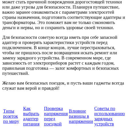
может стать причиной повреждения дорогостоящей техники
или даже угрозы для безопасности. Планируя путешествие,
важно заранее ознакомиться с параметрами электросетей
страны назначения, подготовить соответствующие адаптеры и
трансформаторы. Это поможет вам не только сэкономить
деньги и нервы, но и сохранить здоровье своей техники.
Для безопасности советую всегда иметь при себе запасной
адаптер и проверять характеристики устройств перед
подключением. В конце концов, лучше перестраховаться,
чтобы не пришлось после возвращения искать ремонт или
замену зарядного устройства. В современном мире, где
зависимость от электроприборов растет с каждым годом,
правильная подготовка — залог комфортных и безопасных
путешествий.
Желаю вам безопасных поездок, и пусть ваши гаджеты всегда
служат вам верой и правдой!
Как
Проверка
Советы по
Типы
Влияние
выбрать
напряжения
использованию
розеток
разницы в
адаптер
перед
зарядных
по миру
напряжении
питания
поездкой
устройств