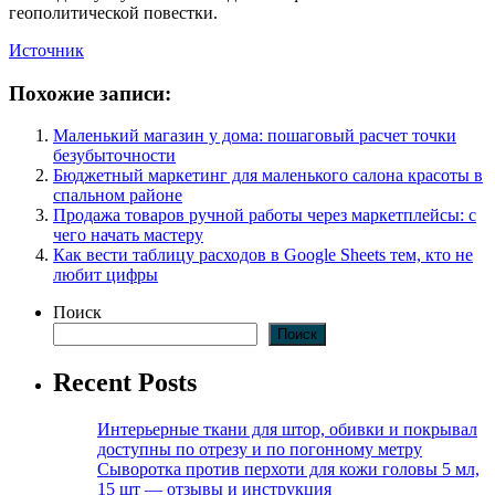
геополитической повестки.
Источник
Похожие записи:
Маленький магазин у дома: пошаговый расчет точки
безубыточности
Бюджетный маркетинг для маленького салона красоты в
спальном районе
Продажа товаров ручной работы через маркетплейсы: с
чего начать мастеру
Как вести таблицу расходов в Google Sheets тем, кто не
любит цифры
Поиск
Поиск
Recent Posts
Интерьерные ткани для штор, обивки и покрывал
доступны по отрезу и по погонному метру
Сыворотка против перхоти для кожи головы 5 мл,
15 шт — отзывы и инструкция