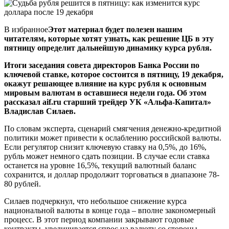
В избранное
Этот материал будет полезен нашим
читателям, которые хотят узнать, как решение ЦБ в эту
пятницу определит дальнейшую динамику курса рубля.
Итоги заседания совета директоров Банка России по
ключевой ставке, которое состоится в пятницу, 19 декабря,
окажут решающее влияние на курс рубля к основным
мировым валютам в оставшиеся недели года. Об этом
рассказал aif.ru старший трейдер УК «Альфа-Капитал»
Владислав Силаев.
По словам эксперта, сценарий смягчения денежно-кредитной
политики может привести к ослаблению российской валюты.
Если регулятор снизит ключевую ставку на 0,5%, до 16%,
рубль может немного сдать позиции. В случае если ставка
останется на уровне 16,5%, текущий валютный баланс
сохранится, и доллар продолжит торговаться в диапазоне 78-
80 рублей.
Силаев подчеркнул, что небольшое снижение курса
национальной валюты в конце года – вполне закономерный
процесс. В этот период компании закрывают годовые
контракты, увеличивается спрос на валюту со стороны