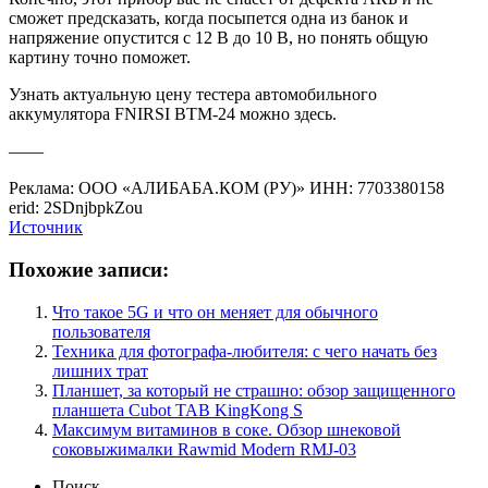
сможет предсказать, когда посыпется одна из банок и
напряжение опустится с 12 В до 10 В, но понять общую
картину точно поможет.
Узнать актуальную цену тестера автомобильного
аккумулятора FNIRSI BTM-24 можно здесь.
——
Реклама: ООО «АЛИБАБА.КОМ (РУ)» ИНН: 7703380158
erid: 2SDnjbpkZou
Источник
Похожие записи:
Что такое 5G и что он меняет для обычного
пользователя
Техника для фотографа-любителя: с чего начать без
лишних трат
Планшет, за который не страшно: обзор защищенного
планшета Cubot TAB KingKong S
Максимум витаминов в соке. Обзор шнековой
соковыжималки Rawmid Modern RMJ-03
Поиск