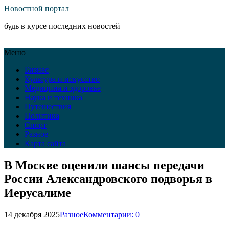
Новостной портал
будь в курсе последних новостей
Меню
Бизнес
Культура и искусство
Медицина и здоровье
Наука и техника
Путешествия
Политика
Спорт
Разное
Карта сайта
В Москве оценили шансы передачи
России Александровского подворья в
Иерусалиме
14 декабря 2025
Разное
Комментарии: 0