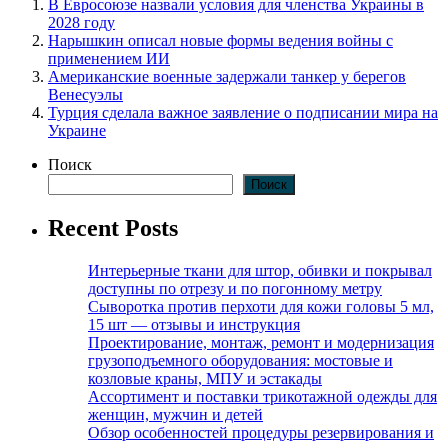
В Евросоюзе назвали условия для членства Украины в
2028 году
Нарышкин описал новые формы ведения войны с
применением ИИ
Американские военные задержали танкер у берегов
Венесуэлы
Турция сделала важное заявление о подписании мира на
Украине
Поиск
Поиск
Recent Posts
Интерьерные ткани для штор, обивки и покрывал
доступны по отрезу и по погонному метру
Сыворотка против перхоти для кожи головы 5 мл,
15 шт — отзывы и инструкция
Проектирование, монтаж, ремонт и модернизация
грузоподъемного оборудования: мостовые и
козловые краны, МПУ и эстакады
Ассортимент и поставки трикотажной одежды для
женщин, мужчин и детей
Обзор особенностей процедуры резервирования и