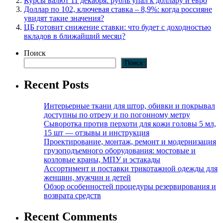
Курсы валют 11 декабря: рубль упал к доллару и евро
Доллар по 102, ключевая ставка – 8,9%: когда россияне
увидят такие значения?
ЦБ готовит снижение ставки: что будет с доходностью
вкладов в ближайший месяц?
Поиск
Поиск
Recent Posts
Интерьерные ткани для штор, обивки и покрывал
доступны по отрезу и по погонному метру
Сыворотка против перхоти для кожи головы 5 мл,
15 шт — отзывы и инструкция
Проектирование, монтаж, ремонт и модернизация
грузоподъемного оборудования: мостовые и
козловые краны, МПУ и эстакады
Ассортимент и поставки трикотажной одежды для
женщин, мужчин и детей
Обзор особенностей процедуры резервирования и
возврата средств
Recent Comments