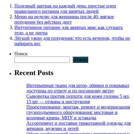
Полезный завтрак на каждый день: простые идеи
правильного питания для занятых людей
Меню на неделю для женщины после 40: мягкое
похудение без жёстких диет
Интуитивное питание для занятых мам: как слушать
тело, а не диеты
Лёгкий ужин для похудения: что есть вечером, чтобы не
набирать вес
Поиск
Поиск
Recent Posts
Интерьерные ткани для штор, обивки и покрывал
доступны по отрезу и по погонному метру
Сыворотка против перхоти для кожи головы 5 мл,
15 шт — отзывы и инструкция
Проектирование, монтаж, ремонт и модернизация
грузоподъемного оборудования: мостовые и
козловые краны, МПУ и эстакады
Ассортимент и поставки трикотажной одежды для
женщин, мужчин и детей
Обзор особенностей процедуры резервирования и