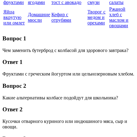
фруктами
ягодами
тост с авокадо
смузи
салаты
Ржаной
Яйца
Творог с
Домашние
Кефир с
хлеб с
вкрутую
медом и
мюсли
отрубями
маслом и
или омлет
орехами
овощами
Вопрос 1
Чем заменить бутерброд с колбасой для здорового завтрака?
Ответ 1
Фруктами с греческим йогуртом или цельнозерновым хлебом.
Вопрос 2
Какие альтернативы колбасе подойдут для школьника?
Ответ 2
Кусочки отварного куриного или индюшиного мяса, сыр и
овощи.