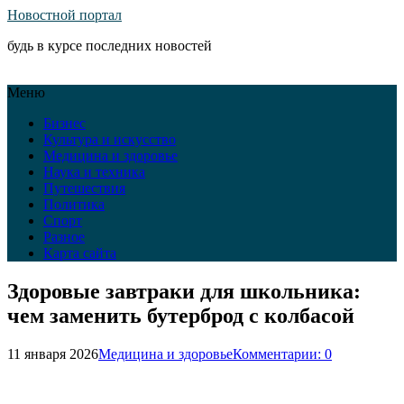
Новостной портал
будь в курсе последних новостей
Меню
Бизнес
Культура и искусство
Медицина и здоровье
Наука и техника
Путешествия
Политика
Спорт
Разное
Карта сайта
Здоровые завтраки для школьника:
чем заменить бутерброд с колбасой
11 января 2026
Медицина и здоровье
Комментарии: 0