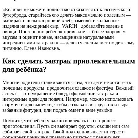
«Если вы не можете полностью отказаться от классического
бутерброда, старайтесь его делать максимально полезным —
выбирайте цельнозерновой хлеб, заменяйте колбасные
изделия на нежирный сыр,_VARIИ_ добавляйте зелень и
овощи. Постепенно ребенок привыкнет к более здоровым
вкусам и оценит новые, насыщенные натуральными
ингредиентами завтраки.» — делится специалист по детскому
питанию, Елена Ивановна.
Как сделать завтрак привлекательным
для ребёнка?
Многие родители сталкиваются с тем, что дети не хотят есть
полезные продукты, предпочитая сладкое и фастфуд. Важный
аспект — это украшение блюд, оформление завтрака и
интересные идеи для подачи. Например, можно использовать
формочки для выпечки, чтобы создавать из фруктов и сыра
забавные фигурки, или подать омлет в виде улыбки.
Помните, что ребенку важно вовлекать его в процесс
приготовления. Пусть он выбирает фрукты, овощи или сам
собирает свой завтрак. Такой подход повышает интерес и
формирует привычку правильно питаться с ранних лет.