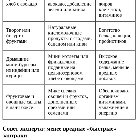
хлеб с авокадо
авокадо, добавление
жиров,
зелени или киноа
клетчатки,
витаминов
Натуральные
Творог или
Богатство
кисломолочные
йогурт с
белка, кальция,
продукты с ягодами,
фруктами
пробиотиков
бананом или киви
Мини-котлеты или
Высокое
Домашние
фрикадельки,
содержание
мини-бургеры
поданные на
белка, меньше
из индейки или
цельнозерновом
вредных
курицы
хлебе с овощами
добавок
Микс свежих
Обеспечивают
Фруктовые и
овощей и фруктов,
организм
овощные салаты
дополненных
витаминами,
в ланч-боксе
орехами или
увлажнение и
семенами
энергию
Совет эксперта: менее вредные «быстрые»
завтраки