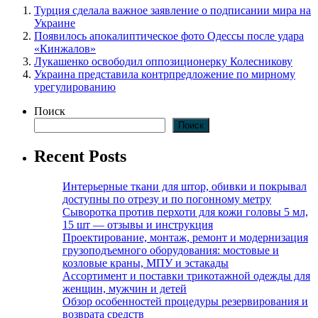
Турция сделала важное заявление о подписании мира на
Украине
Появилось апокалиптическое фото Одессы после удара
«Кинжалов»
Лукашенко освободил оппозиционерку Колесникову
Украина представила контрпредложение по мирному
урегулированию
Поиск
Поиск
Recent Posts
Интерьерные ткани для штор, обивки и покрывал
доступны по отрезу и по погонному метру
Сыворотка против перхоти для кожи головы 5 мл,
15 шт — отзывы и инструкция
Проектирование, монтаж, ремонт и модернизация
грузоподъемного оборудования: мостовые и
козловые краны, МПУ и эстакады
Ассортимент и поставки трикотажной одежды для
женщин, мужчин и детей
Обзор особенностей процедуры резервирования и
возврата средств