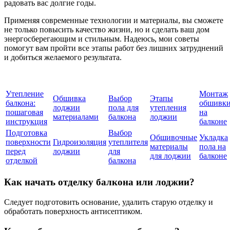
радовать вас долгие годы.
Применяя современные технологии и материалы, вы сможете
не только повысить качество жизни, но и сделать ваш дом
энергосберегающим и стильным. Надеюсь, мои советы
помогут вам пройти все этапы работ без лишних затруднений
и добиться желаемого результата.
Утепление
Монтаж
Обшивка
Выбор
Этапы
балкона:
обшивк
лоджии
пола для
утепления
пошаговая
на
материалами
балкона
лоджии
инструкция
балконе
Подготовка
Выбор
Обшивочные
Укладка
поверхности
Гидроизоляция
утеплителя
материалы
пола на
перед
лоджии
для
для лоджии
балконе
отделкой
балкона
Как начать отделку балкона или лоджии?
Следует подготовить основание, удалить старую отделку и
обработать поверхность антисептиком.