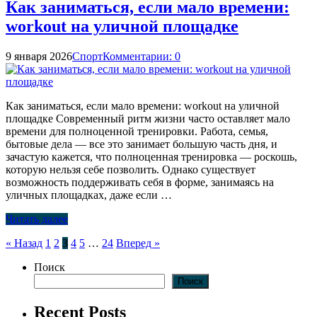
Как заниматься, если мало времени:
workout на уличной площадке
9 января 2026
Спорт
Комментарии: 0
Как заниматься, если мало времени: workout на уличной
площадке Современный ритм жизни часто оставляет мало
времени для полноценной тренировки. Работа, семья,
бытовые дела — все это занимает большую часть дня, и
зачастую кажется, что полноценная тренировка — роскошь,
которую нельзя себе позволить. Однако существует
возможность поддерживать себя в форме, занимаясь на
уличных площадках, даже если …
Читать далее
Пагинация
« Назад
1
2
3
4
5
…
24
Вперед »
записей
Поиск
Поиск
Recent Posts