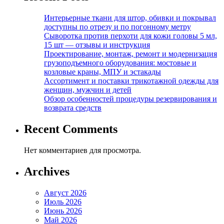
Интерьерные ткани для штор, обивки и покрывал
доступны по отрезу и по погонному метру
Сыворотка против перхоти для кожи головы 5 мл,
15 шт — отзывы и инструкция
Проектирование, монтаж, ремонт и модернизация
грузоподъемного оборудования: мостовые и
козловые краны, МПУ и эстакады
Ассортимент и поставки трикотажной одежды для
женщин, мужчин и детей
Обзор особенностей процедуры резервирования и
возврата средств
Recent Comments
Нет комментариев для просмотра.
Archives
Август 2026
Июль 2026
Июнь 2026
Май 2026